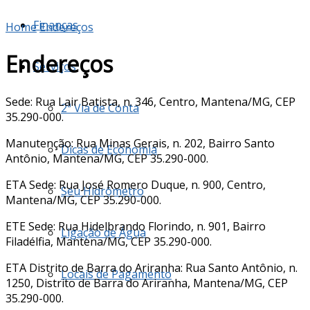
Finanças
Home
Endereços
Endereços
Serviços
Sede: Rua Lair Batista, n. 346, Centro, Mantena/MG, CEP
2ª Via de Conta
35.290-000.
Manutenção: Rua Minas Gerais, n. 202, Bairro Santo
Dicas de Economia
Antônio, Mantena/MG, CEP 35.290-000.
ETA Sede: Rua José Romero Duque, n. 900, Centro,
Seu Hidrômetro
Mantena/MG, CEP 35.290-000.
ETE Sede: Rua Hidelbrando Florindo, n. 901, Bairro
Ligação de Água
Filadélfia, Mantena/MG, CEP 35.290-000.
ETA Distrito de Barra do Ariranha: Rua Santo Antônio, n.
Locais de Pagamento
1250, Distrito de Barra do Ariranha, Mantena/MG, CEP
35.290-000.