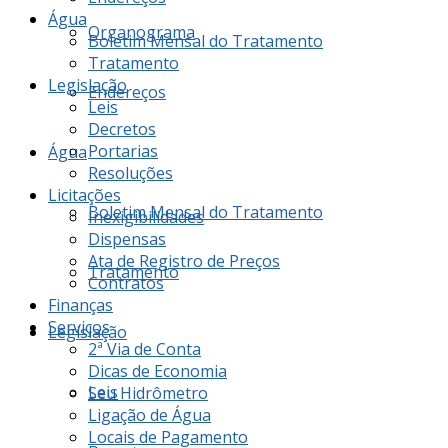
Água
Organograma
Boletim Mensal do Tratamento
Tratamento
Legislação
Endereços
Leis
Decretos
Portarias
Água
Resoluções
Licitações
Boletim Mensal do Tratamento
Inexigibilidades
Dispensas
Ata de Registro de Preços
Tratamento
Contratos
Finanças
Serviços
Legislação
2ª Via de Conta
Dicas de Economia
Leis
Seu Hidrômetro
Ligação de Água
Locais de Pagamento