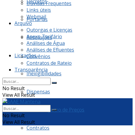
Decretos
Dúvidas Frequentes
Links úteis
Webmail
Portarias
Arquivo
Outorgas e Licenças
Anexo Tarifário
Resoluções
Análises de Água
Análises de Efluentes
Licitações
Convênios
Contratos de Rateio
Transparência
Inexigibilidades
No Result
Dispensas
View All Result
Ata de Registro de Preços
No Result
View All Result
Contratos