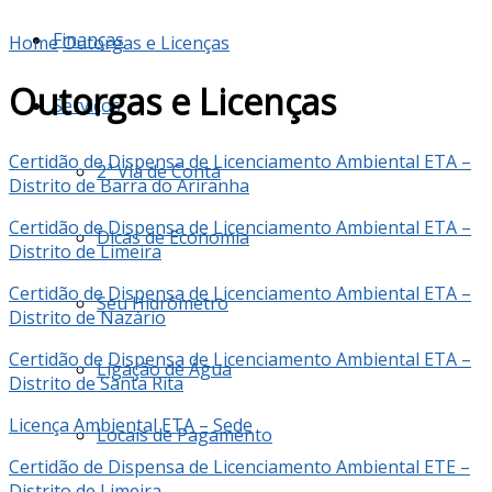
Finanças
Home
Outorgas e Licenças
Outorgas e Licenças
Serviços
Certidão de Dispensa de Licenciamento Ambiental ETA –
2ª Via de Conta
Distrito de Barra do Ariranha
Certidão de Dispensa de Licenciamento Ambiental ETA –
Dicas de Economia
Distrito de Limeira
Certidão de Dispensa de Licenciamento Ambiental ETA –
Seu Hidrômetro
Distrito de Nazário
Certidão de Dispensa de Licenciamento Ambiental ETA –
Ligação de Água
Distrito de Santa Rita
Licença Ambiental ETA – Sede
Locais de Pagamento
Certidão de Dispensa de Licenciamento Ambiental ETE –
Distrito de Limeira