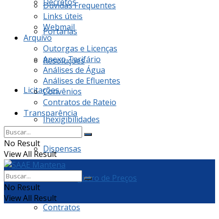
Decretos
Dúvidas Frequentes
Links úteis
Webmail
Portarias
Arquivo
Outorgas e Licenças
Anexo Tarifário
Resoluções
Análises de Água
Análises de Efluentes
Licitações
Convênios
Contratos de Rateio
Transparência
Inexigibilidades
No Result
Dispensas
View All Result
Ata de Registro de Preços
No Result
View All Result
Contratos