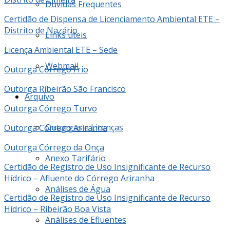
Dúvidas Frequentes
Certidão de Dispensa de Licenciamento Ambiental ETE –
Distrito de Nazário
Links úteis
Licença Ambiental ETE – Sede
Webmail
Outorga Córrego Frio
Outorga Ribeirão São Francisco
Arquivo
Outorga Córrego Turvo
Outorgas e Licenças
Outorga Córrego Ariranha
Outorga Córrego da Onça
Anexo Tarifário
Certidão de Registro de Uso Insignificante de Recurso
Hídrico – Afluente do Córrego Ariranha
Análises de Água
Certidão de Registro de Uso Insignificante de Recurso
Hídrico – Ribeirão Boa Vista
Análises de Efluentes