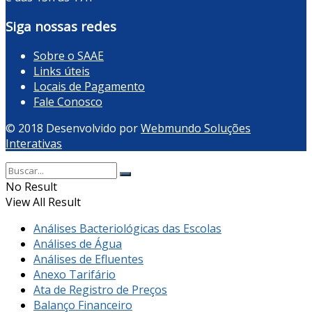
Siga nossas redes
Sobre o SAAE
Links úteis
Locais de Pagamento
Fale Conosco
© 2018 Desenvolvido por
Webmundo Soluções
Interativas
No Result
View All Result
Análises Bacteriológicas das Escolas
Análises de Água
Análises de Efluentes
Anexo Tarifário
Ata de Registro de Preços
Balanço Financeiro