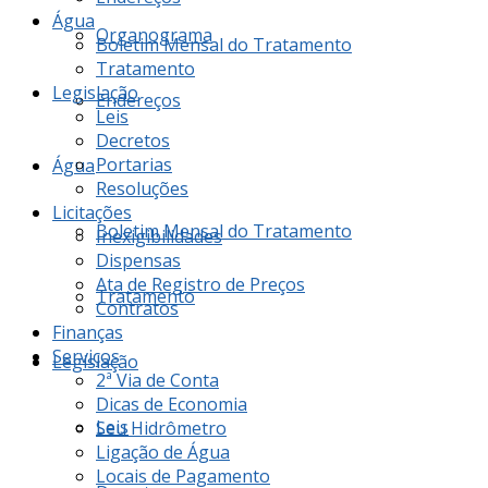
Água
Organograma
Boletim Mensal do Tratamento
Tratamento
Legislação
Endereços
Leis
Decretos
Portarias
Água
Resoluções
Licitações
Boletim Mensal do Tratamento
Inexigibilidades
Dispensas
Ata de Registro de Preços
Tratamento
Contratos
Finanças
Serviços
Legislação
2ª Via de Conta
Dicas de Economia
Leis
Seu Hidrômetro
Ligação de Água
Locais de Pagamento