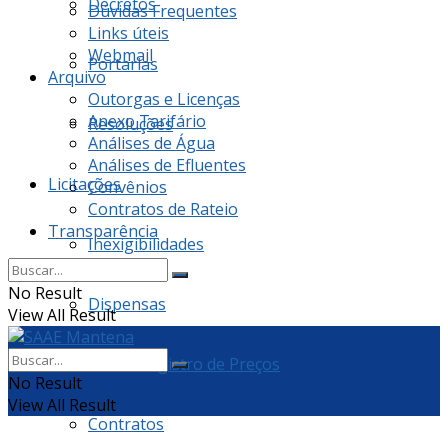
Decretos
Dúvidas Frequentes
Links úteis
Webmail
Portarias
Arquivo
Outorgas e Licenças
Anexo Tarifário
Resoluções
Análises de Água
Análises de Efluentes
Licitações
Convênios
Contratos de Rateio
Transparência
Inexigibilidades
No Result
Dispensas
View All Result
Ata de Registro de Preços
No Result
View All Result
Contratos