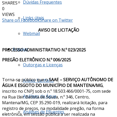
Dúvidas Frequentes
SHARES
0
VIEWS
Links úteis
Share on Facebook
Share on Twitter
AVISO DE LICITAÇÃO
Webmail
Arquivo
PROCESSO ADMINISTRATIVO N.º 023/2025
PREGÃO ELETRÔNICO N.º 006/2025
Outorgas e Licenças
Torna-se público que o
SAAE – SERVIÇO AUTÔNOMO DE
Anexo Tarifário
ÁGUA E ESGOTO DO MUNICÍPIO DE MANTENA/MG
,
inscrito no CNPJ sob o n.º 18.503.466/0001-75, com sede
Análises de Água
na Rua Lair Batista de Souza, n.º 346, Centro,
Mantena/MG, CEP 35.290-019, realizará licitação, para
registro de preços, na modalidade pregão, na forma
Análises de Efluentes
eletrônica, em sessão pública a ser realizada na