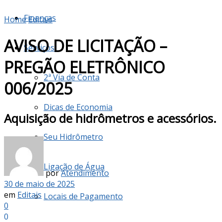
Finanças
Home
Editais
AVISO DE LICITAÇÃO –
Serviços
PREGÃO ELETRÔNICO
2ª Via de Conta
006/2025
Dicas de Economia
Aquisição de hidrômetros e acessórios.
Seu Hidrômetro
Ligação de Água
por
Atendimento
30 de maio de 2025
em
Editais
Locais de Pagamento
0
0