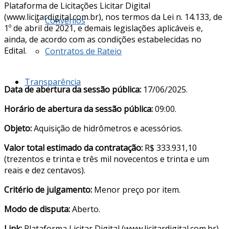
Plataforma de Licitações Licitar Digital
(www.licitardigital.com.br), nos termos da Lei n. 14.133, de
Convênios
1º de abril de 2021, e demais legislações aplicáveis e,
ainda, de acordo com as condições estabelecidas no
Edital.
Contratos de Rateio
Transparência
Data de abertura da sessão pública:
17/06/2025.
Horário de abertura da sessão pública:
09:00.
Objeto:
Aquisição de hidrômetros e acessórios.
Valor total estimado da contratação:
R$ 333.931,10
(trezentos e trinta e três mil novecentos e trinta e um
reais e dez centavos).
Critério de julgamento:
Menor preço por item.
Modo de disputa:
Aberto.
Link:
Plataforma Licitar Digital (www.licitardigital.com.br).