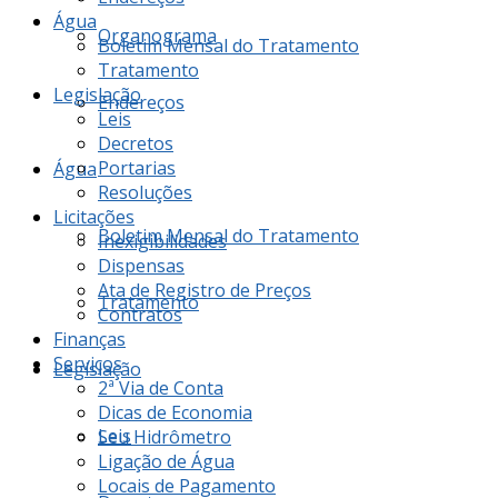
Água
Organograma
Boletim Mensal do Tratamento
Tratamento
Legislação
Endereços
Leis
Decretos
Portarias
Água
Resoluções
Licitações
Boletim Mensal do Tratamento
Inexigibilidades
Dispensas
Ata de Registro de Preços
Tratamento
Contratos
Finanças
Serviços
Legislação
2ª Via de Conta
Dicas de Economia
Leis
Seu Hidrômetro
Ligação de Água
Locais de Pagamento