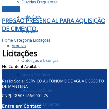
Dúvidas Frequentes
Licitações
Links úteis
PREGÃO PRESENCIAL PARA AQUISIÇÃO
DE CIMENTO.
Webmail
Home
Categoria
Licitações
Arquivo
Licitações
Outorgas e Licenças
No Content Available
Anexo Tarifário
Razão Social: SERVIÇO AUTÔNOMO DE ÁGUA E ESGOTO
DE MANTENA
Análises de Água
CNPJ: 18.503.466/0001-75
Análises de Efluentes
Entre em Contato