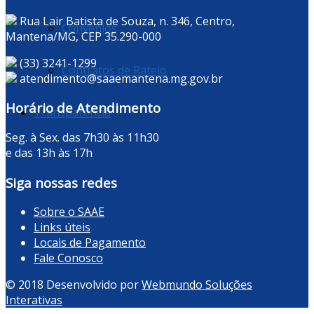
Rua Lair Batista de Souza, n. 346, Centro,
Convênios
Mantena/MG, CEP 35.290-000
(33) 3241-1299
Contratos de Rateio
atendimento@saaemantena.mg.gov.br
Horário de Atendimento
Transparência
Seg. à Sex. das 7h30 às 11h30
e das 13h às 17h
Siga nossas redes
Sobre o SAAE
Links úteis
Locais de Pagamento
Fale Conosco
© 2018 Desenvolvido por
Webmundo Soluções
Interativas