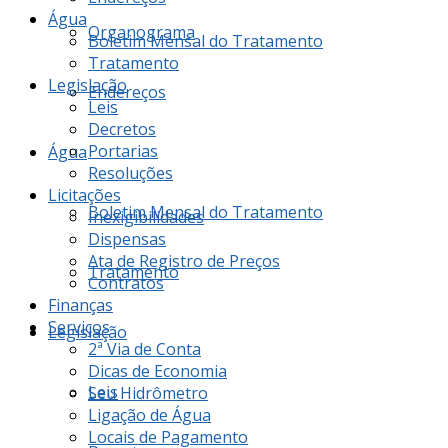
Água
Organograma
Boletim Mensal do Tratamento
Tratamento
Legislação
Endereços
Leis
Decretos
Portarias
Água
Resoluções
Licitações
Boletim Mensal do Tratamento
Inexigibilidades
Dispensas
Ata de Registro de Preços
Tratamento
Contratos
Finanças
Serviços
Legislação
2ª Via de Conta
Dicas de Economia
Leis
Seu Hidrômetro
Ligação de Água
Locais de Pagamento