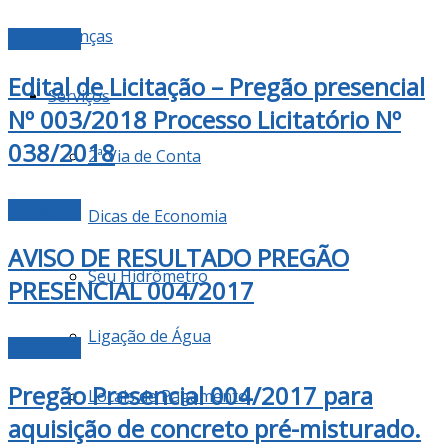
Finanças
Licitações
Edital de Licitação – Pregão presencial
Serviços
Nº 003/2018 Processo Licitatório Nº
038/2018
2ª Via de Conta
Licitações
Dicas de Economia
AVISO DE RESULTADO PREGÃO
Seu Hidrômetro
PRESENCIAL 004/2017
Ligação de Água
Licitações
Pregão Presencial 004/2017 para
Locais de Pagamento
aquisição de concreto pré-misturado.