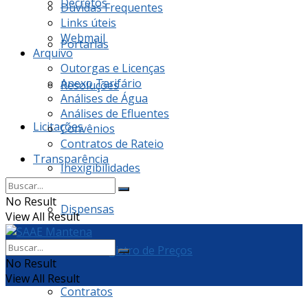
Decretos
Dúvidas Frequentes
Links úteis
Webmail
Portarias
Arquivo
Outorgas e Licenças
Anexo Tarifário
Resoluções
Análises de Água
Análises de Efluentes
Licitações
Convênios
Contratos de Rateio
Transparência
Inexigibilidades
No Result
Dispensas
View All Result
Ata de Registro de Preços
No Result
View All Result
Contratos