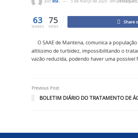
por
eta .
5 de março de 2020
em
Destaques
63
75
Share 
SHARES
VIEWS
O SAAE de Mantena, comunica a população 
altíssimo de turbidez, impossibilitando o t
vazão reduzida, podendo haver uma possível f
Previous Post
BOLETIM DIÁRIO DO TRATAMENTO DE ÁGU