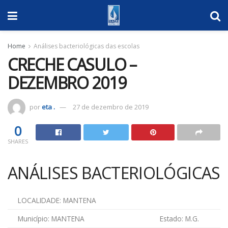
Home
Análises bacteriológicas das escolas
CRECHE CASULO –
DEZEMBRO 2019
por
eta .
27 de dezembro de 2019
0
SHARES
ANÁLISES BACTERIOLÓGICAS
LOCALIDADE: MANTENA
Município: MANTENA
Estado: M.G.