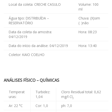
Local da coleta: CRECHE CASULO
Volume: 100
ml
Água tipo: DISTRIBUÍDA –
Chuva: (X)sim
RESERVATÓRIO
( )não
Data da coleta da amostra:
Hora: 08:23
04/12/2019
Data do início da análise: 04/12/2019
Hora: 13:40
Coletor: KAIO COELHO
ANÁLISES FÍSICO – QUÍMICAS
Temperat
Turbidez:
Cloro Residual total: 0,62
uras:
1,04
mg/l Cl
2
Ar: 22 °C
Cor: 1,0
ph: 7,0