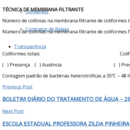
TÉCNICA DE MEMBRANA FILTRANTE
Convênios
Número de colônias na membrana filtrante de coliformes t
Contratos de Rateio
Número de colônias na membrana filtrante de coliformes f
Transparência
Coliformes totais Coliformes
( ) Presença ( ) Ausência ( ) Presença
Contagem padrão de bactérias heterotróficas a 35ºC – 48 
Previous Post
BOLETIM DIÁRIO DO TRATAMENTO DE ÁGUA – 29
Next Post
ESCOLA ESTADUAL PROFESSORA ZILDA PINHEIRA D