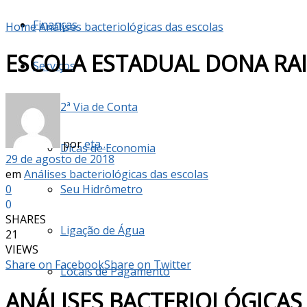
Finanças
Home
Análises bacteriológicas das escolas
ESCOLA ESTADUAL DONA RAI
Serviços
2ª Via de Conta
por
eta .
Dicas de Economia
29 de agosto de 2018
em
Análises bacteriológicas das escolas
0
Seu Hidrômetro
0
SHARES
Ligação de Água
21
VIEWS
Share on Facebook
Share on Twitter
Locais de Pagamento
ANÁLISES BACTERIOLÓGICAS