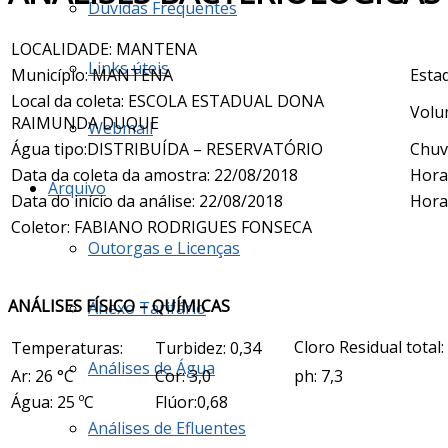
Dúvidas Frequentes
LOCALIDADE: MANTENA
Links úteis
Município: MANTENA
Estad
Local da coleta: ESCOLA ESTADUAL DONA
Volu
RAIMUNDA DUQUE
Webmail
Água tipo:DISTRIBUÍDA – RESERVATÓRIO
Chuv
Data da coleta da amostra: 22/08/2018
Hora
Arquivo
Data do início da análise: 22/08/2018
Hora
Coletor: FABIANO RODRIGUES FONSECA
Outorgas e Licenças
ANÁLISES FÍSICO – QUÍMICAS
Anexo Tarifário
Cloro Residual total:
Temperaturas:
Turbidez: 0,34
Análises de Água
Ar: 26 °C
Cor: 3,0
ph: 7,3
Água: 25 ºC
Flúor:0,68
Análises de Efluentes