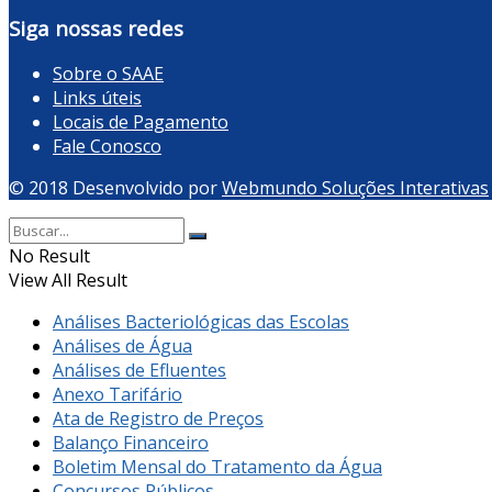
Siga nossas redes
Sobre o SAAE
Links úteis
Locais de Pagamento
Fale Conosco
© 2018 Desenvolvido por
Webmundo Soluções Interativas
No Result
View All Result
Análises Bacteriológicas das Escolas
Análises de Água
Análises de Efluentes
Anexo Tarifário
Ata de Registro de Preços
Balanço Financeiro
Boletim Mensal do Tratamento da Água
Concursos Públicos