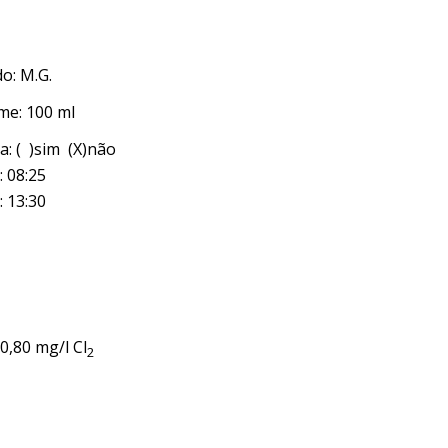
o: M.G.
me: 100 ml
a: ( )sim (X)não
: 08:25
: 13:30
 0,80 mg/l Cl
2