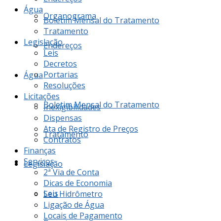
Água
Organograma
Boletim Mensal do Tratamento
Tratamento
Legislação
Endereços
Leis
Decretos
Portarias
Água
Resoluções
Licitações
Boletim Mensal do Tratamento
Inexigibilidades
Dispensas
Ata de Registro de Preços
Tratamento
Contratos
Finanças
Serviços
Legislação
2ª Via de Conta
Dicas de Economia
Leis
Seu Hidrômetro
Ligação de Água
Locais de Pagamento