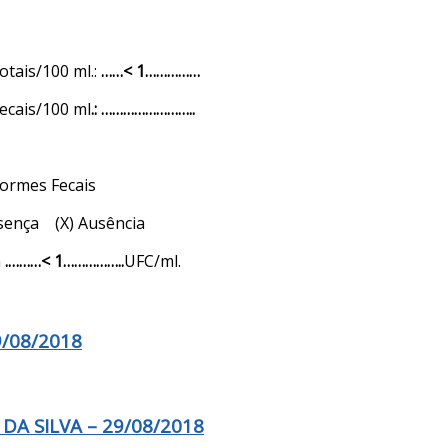
otais/100 ml.:
……< 1……………
ecais/100 ml
.: ……………………..
 Fecais
 (X) Ausência
h
.
………< 1…
…………..
UFC/ml.
/08/2018
A SILVA – 29/08/2018