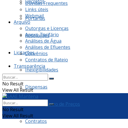
Decretos
Dúvidas Frequentes
Links úteis
Webmail
Portarias
Arquivo
Outorgas e Licenças
Anexo Tarifário
Resoluções
Análises de Água
Análises de Efluentes
Licitações
Convênios
Contratos de Rateio
Transparência
Inexigibilidades
No Result
Dispensas
View All Result
Ata de Registro de Preços
No Result
View All Result
Contratos