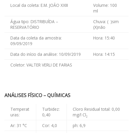
Local da coleta: E.M. JOÃO XXIII
Volume: 100
ml
Água tipo: DISTRIBUÍDA –
Chuva: ( )sim
RESERVATÓRIO
(X)não
Data da coleta da amostra:
Hora: 15:40
09/09/2019
Data do início da análise: 10/09/2019
Hora: 14:15
Coletor: VALTER VERLI DE FARIAS
ANÁLISES FÍSICO – QUÍMICAS
Temperat
Turbidez:
Cloro Residual total: 0,00
uras:
0,40
mg/l Cl
2
Ar: 31 °C
Cor: 4,0
ph: 6,9