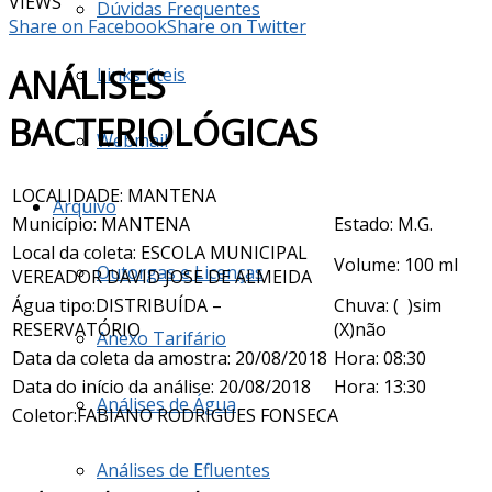
VIEWS
Dúvidas Frequentes
Share on Facebook
Share on Twitter
ANÁLISES
Links úteis
BACTERIOLÓGICAS
Webmail
LOCALIDADE: MANTENA
Arquivo
Município: MANTENA
Estado: M.G.
Local da coleta: ESCOLA MUNICIPAL
Volume: 100 ml
Outorgas e Licenças
VEREADOR DAVID JOSE DE ALMEIDA
Água tipo:DISTRIBUÍDA –
Chuva: ( )sim
RESERVATÓRIO
(X)não
Anexo Tarifário
Data da coleta da amostra: 20/08/2018
Hora: 08:30
Data do início da análise: 20/08/2018
Hora: 13:30
Análises de Água
Coletor:FABIANO RODRIGUES FONSECA
Análises de Efluentes