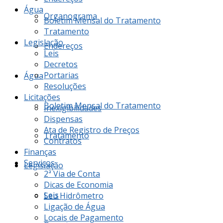
Água
Organograma
Boletim Mensal do Tratamento
Tratamento
Legislação
Endereços
Leis
Decretos
Portarias
Água
Resoluções
Licitações
Boletim Mensal do Tratamento
Inexigibilidades
Dispensas
Ata de Registro de Preços
Tratamento
Contratos
Finanças
Serviços
Legislação
2ª Via de Conta
Dicas de Economia
Leis
Seu Hidrômetro
Ligação de Água
Locais de Pagamento