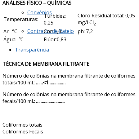
ANÁLISES FÍSICO – QUÍMICAS
Convênios
Cloro Residual total: 0,05
Turbidez:
Temperaturas:
mg/l Cl
0,25
2
Contratos de Rateio
Ar: °C
Cor: 1,0
ph: 7,2
Água: ºC
Flúor:0,83
Transparência
TÉCNICA DE MEMBRANA FILTRANTE
Número de colônias na membrana filtrante de coliformes
totais/100 ml.:
……<1……………
Número de colônias na membrana filtrante de coliformes
fecais/100 ml
.: ……………………..
Coliformes totais
Coliformes Fecais