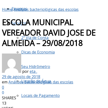
Finanças
Home
Análises bacteriológicas das escolas
ESCOLA MUNICIPAL
Serviços
VEREADOR DAVID JOSE DE
2ª Via de Conta
ALMEIDA – 29/08/2018
Dicas de Economia
Seu Hidrômetro
por
eta .
29 de agosto de 2018
Ligação de Água
em
Análises bacteriológicas das escolas
0
0
Locais de Pagamento
SHARES
13