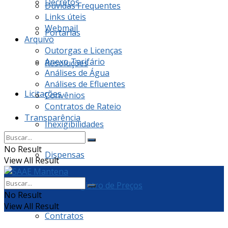
Decretos
Dúvidas Frequentes
Links úteis
Webmail
Portarias
Arquivo
Outorgas e Licenças
Anexo Tarifário
Resoluções
Análises de Água
Análises de Efluentes
Licitações
Convênios
Contratos de Rateio
Transparência
Inexigibilidades
No Result
Dispensas
View All Result
Ata de Registro de Preços
No Result
View All Result
Contratos