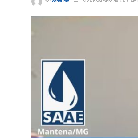
por
consumo .
24 de novembro de 2023
em