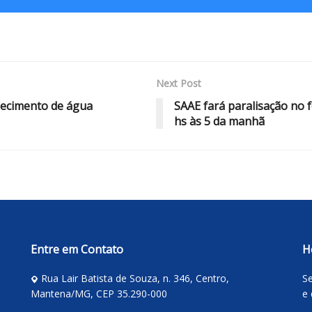
Next Post
rnecimento de água
SAAE fará paralisação no 
hs às 5 da manhã
Entre em Contato
H
Rua Lair Batista de Souza, n. 346, Centro,
Se
Mantena/MG, CEP 35.290-000
e 