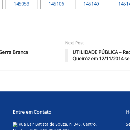
Next Post
Serra Branca
UTILIDADE PÚBLICA – Red
Queiróz em 12/11/2014 se
Entre em Contato
H
Rua Lair Batista de Souza, n. 346, Centro,
Se