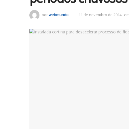
por
webmundo
11 de novembro de 2014
e