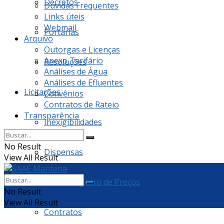
Decretos
Dúvidas Frequentes
Links úteis
Webmail
Portarias
Arquivo
Outorgas e Licenças
Anexo Tarifário
Resoluções
Análises de Água
Análises de Efluentes
Licitações
Convênios
Contratos de Rateio
Transparência
Inexigibilidades
No Result
Dispensas
View All Result
Ata de Registro de Preços
No Result
View All Result
Contratos