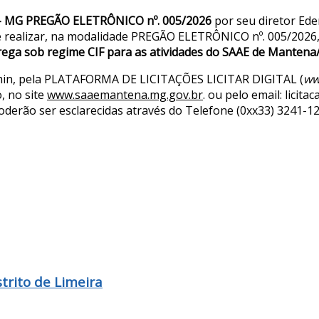
– MG PREGÃO ELETRÔNICO
nº. 005/2026
por seu diretor Ede
de realizar, na modalidade PREGÃO ELETRÔNICO nº. 005/2026
rega sob regime CIF para as atividades do
SAAE de Mantena
00min, pela PLATAFORMA DE LICITAÇÕES LICITAR DIGITAL (
ww
 no site
www.saaemantena.mg.gov.br
. ou pelo email: lici
erão ser esclarecidas através do Telefone (0xx33) 3241-12
trito de Limeira