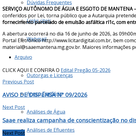
Dúvidas Frequentes
SERVIÇO AUTÔNOMO DE ÁGUA E ESGOTO DE MANTENA 
conferidos por Lei, torna público que a Autarquia preten
Links úteis
fornecimento parcelado de emulsão asfáltica rl1c, com ent
A abertura ocorrerá no dia 16 de junho de 2026, às 09h
Webmail
Portal Eletrônico http://www.licitardigital.com.br
,
bem como,
material@saaemantena.mg.gov.br. Maiores informações pod
Arquivo
CLICK AQUI E CONFIRA O
Edital Pregão 05-2026
Outorgas e Licenças
Previous Post
Anexo Tarifário
AVISO DE DISPENSA N° 09/2026
Next Post
Análises de Água
Saae realiza campanha de conscientização no dis
Análises de Efluentes
Next Post