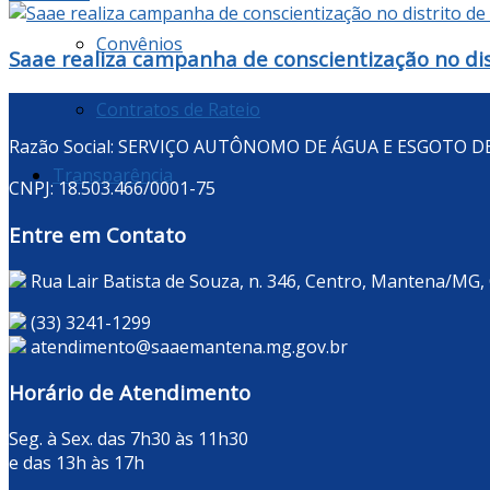
Convênios
Saae realiza campanha de conscientização no dis
Contratos de Rateio
Razão Social: SERVIÇO AUTÔNOMO DE ÁGUA E ESGOTO 
Transparência
CNPJ: 18.503.466/0001-75
Entre em Contato
Rua Lair Batista de Souza, n. 346, Centro, Mantena/MG,
(33) 3241-1299
atendimento@saaemantena.mg.gov.br
Horário de Atendimento
Seg. à Sex. das 7h30 às 11h30
e das 13h às 17h