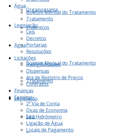
Água
Organograma
Boletim Mensal do Tratamento
Tratamento
Legislação
Endereços
Leis
Decretos
Portarias
Água
Resoluções
Licitações
Boletim Mensal do Tratamento
Inexigibilidades
Dispensas
Ata de Registro de Preços
Tratamento
Contratos
Finanças
Serviços
Legislação
2ª Via de Conta
Dicas de Economia
Leis
Seu Hidrômetro
Ligação de Água
Locais de Pagamento