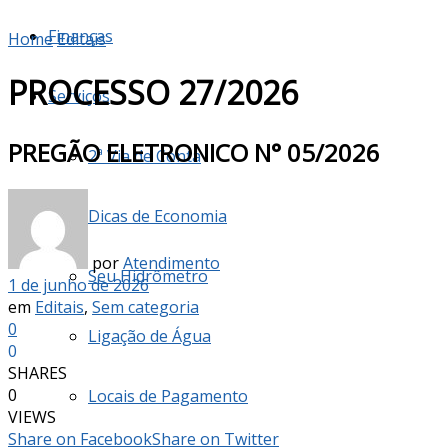
Finanças
Home
Editais
PROCESSO 27/2026
Serviços
PREGÃO ELETRONICO N° 05/2026
2ª Via de Conta
Dicas de Economia
por
Atendimento
Seu Hidrômetro
1 de junho de 2026
em
Editais
,
Sem categoria
0
Ligação de Água
0
SHARES
0
Locais de Pagamento
VIEWS
Share on Facebook
Share on Twitter