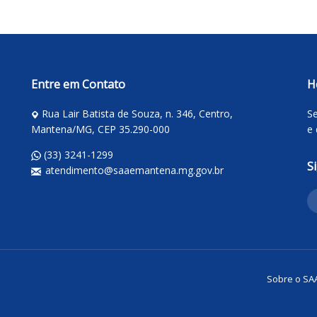
Entre em Contato
H
Rua Lair Batista de Souza, n. 346, Centro,
Se
Mantena/MG, CEP 35.290-000
e 
(33) 3241-1299
S
atendimento@saaemantena.mg.gov.br
Sobre o SA