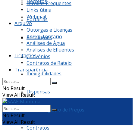
Decretos
Dúvidas Frequentes
Links úteis
Webmail
Portarias
Arquivo
Outorgas e Licenças
Anexo Tarifário
Resoluções
Análises de Água
Análises de Efluentes
Licitações
Convênios
Contratos de Rateio
Transparência
Inexigibilidades
No Result
Dispensas
View All Result
Ata de Registro de Preços
No Result
View All Result
Contratos