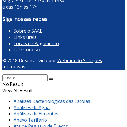
Seg. à Sex. das 7h30 às 11h30
e das 13h às 17h
Siga nossas redes
Sobre o SAAE
Links úteis
Locais de Pagamento
Fale Conosco
© 2018 Desenvolvido por
Webmundo Soluções
Interativas
No Result
View All Result
Análises Bacteriológicas das Escolas
Análises de Água
Análises de Efluentes
Anexo Tarifário
Ata de Registro de Preços