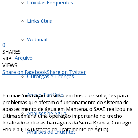
Dúvidas Frequentes
Links úteis
Webmail
0
SHARES
Arquivo
54
VIEWS
Share on Facebook
Share on Twitter
Outorgas e Licenças
Anexo Tarifário
Em mais uma ação positiva em busca de soluções para
problemas que afetam o funcionamento do sistema de
abastecimento de água em Mantena, o SAAE realizou na
Análises de Água
última semana uma operação importante no trecho
localizado entre as barragens da Serra Branca, Córrego
Frio e a ETA (Estação de Tratamento de Água).
Análises de Efluentes