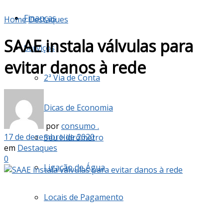
Finanças
Home
Destaques
SAAE instala válvulas para
Serviços
evitar danos à rede
2ª Via de Conta
Dicas de Economia
por
consumo .
17 de dezembro de 2020
Seu Hidrômetro
em
Destaques
0
Ligação de Água
Locais de Pagamento