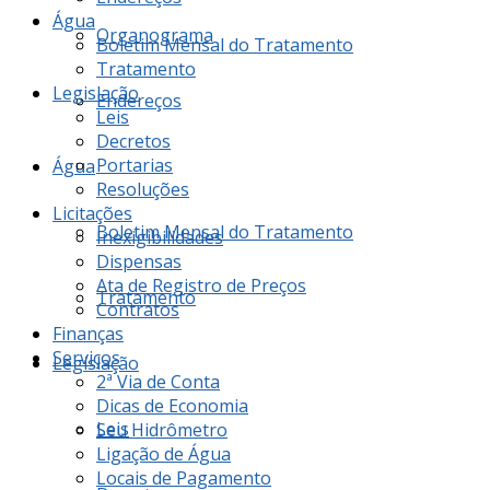
Água
Organograma
Boletim Mensal do Tratamento
Tratamento
Legislação
Endereços
Leis
Decretos
Portarias
Água
Resoluções
Licitações
Boletim Mensal do Tratamento
Inexigibilidades
Dispensas
Ata de Registro de Preços
Tratamento
Contratos
Finanças
Serviços
Legislação
2ª Via de Conta
Dicas de Economia
Leis
Seu Hidrômetro
Ligação de Água
Locais de Pagamento