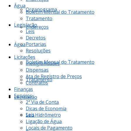
Água
Organograma
Boletim Mensal do Tratamento
Tratamento
Legislação
Endereços
Leis
Decretos
Portarias
Água
Resoluções
Licitações
Boletim Mensal do Tratamento
Inexigibilidades
Dispensas
Ata de Registro de Preços
Tratamento
Contratos
Finanças
Serviços
Legislação
2ª Via de Conta
Dicas de Economia
Leis
Seu Hidrômetro
Ligação de Água
Locais de Pagamento