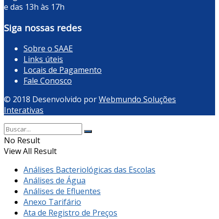
e das 13h às 17h
Siga nossas redes
Sobre o SAAE
Links úteis
Locais de Pagamento
Fale Conosco
© 2018 Desenvolvido por
Webmundo Soluções
Interativas
No Result
View All Result
Análises Bacteriológicas das Escolas
Análises de Água
Análises de Efluentes
Anexo Tarifário
Ata de Registro de Preços