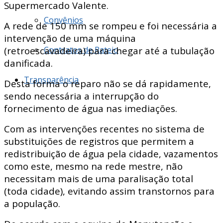
Supermercado Valente.
Convênios
A rede de 150 mm se rompeu e foi necessária a
intervenção de uma máquina
Contratos de Rateio
(retroescavadeira) para chegar até a tubulação
danificada.
Transparência
Desta forma o reparo não se dá rapidamente,
sendo necessária a interrupção do
fornecimento de água nas imediações.
Com as intervenções recentes no sistema de
substituições de registros que permitem a
redistribuição de água pela cidade, vazamentos
como este, mesmo na rede mestre, não
necessitam mais de uma paralisação total
(toda cidade), evitando assim transtornos para
a população.