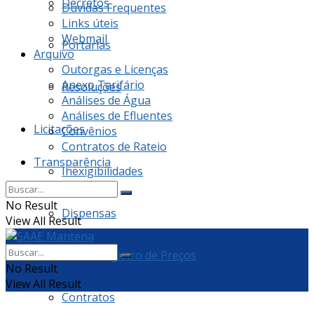
Decretos
Dúvidas Frequentes
Links úteis
Webmail
Portarias
Arquivo
Outorgas e Licenças
Anexo Tarifário
Resoluções
Análises de Água
Análises de Efluentes
Licitações
Convênios
Contratos de Rateio
Transparência
Inexigibilidades
No Result
Dispensas
View All Result
Ata de Registro de Preços
No Result
View All Result
Contratos