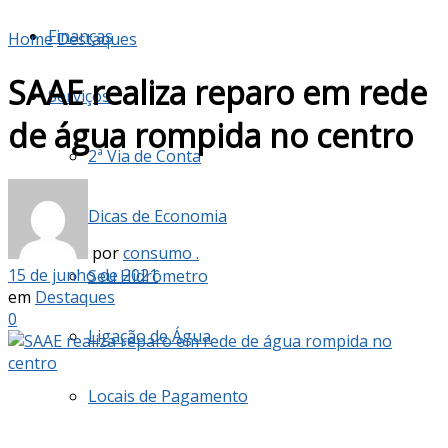
Finanças
Home
Destaques
SAAE realiza reparo em rede
Serviços
de água rompida no centro
2ª Via de Conta
Dicas de Economia
por
consumo .
15 de junho de 2021
Seu Hidrômetro
em
Destaques
0
Ligação de Água
Locais de Pagamento