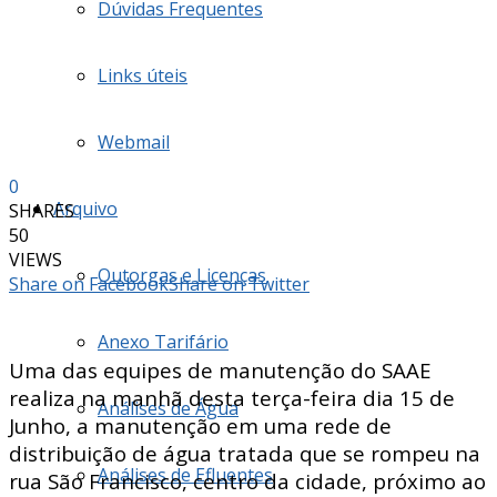
Dúvidas Frequentes
Links úteis
Webmail
0
Arquivo
SHARES
50
VIEWS
Outorgas e Licenças
Share on Facebook
Share on Twitter
Anexo Tarifário
Uma das equipes de manutenção do SAAE
realiza na manhã desta terça-feira dia 15 de
Análises de Água
Junho, a manutenção em uma rede de
distribuição de água tratada que se rompeu na
Análises de Efluentes
rua São Francisco, centro da cidade, próximo ao