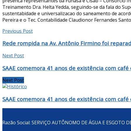
presenca representantes da Funasa e Cisab – Consorcio In
Treinamento Dra. Helta Yedda, seguindo-se da fala do Sup
sustentabidade e universalizacao do saneamento de acord
Pereira e o Tec. Contabilidade Claudionor Fernandes Santo
Previous Post
Rede rompida na Av. Antônio Firmino foi repara
Next Post
SAAE comemora 41 anos de existência com café 
Next Post
SAAE comemora 41 anos de existência com café 
Razão Social: SERVIÇO AUTÔNOMO DE ÁGUA E ESGOTO 