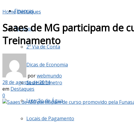
Finanças
Home
Destaques
Saaes de MG participam de c
Serviços
Treinamento
2ª Via de Conta
Dicas de Economia
por
webmundo
28 de agosto de 2014
Seu Hidrômetro
em
Destaques
0
Ligação de Água
Locais de Pagamento