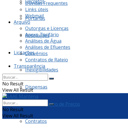
Decretos
Dúvidas Frequentes
Links úteis
Webmail
Portarias
Arquivo
Outorgas e Licenças
Anexo Tarifário
Resoluções
Análises de Água
Análises de Efluentes
Licitações
Convênios
Contratos de Rateio
Transparência
Inexigibilidades
No Result
Dispensas
View All Result
Ata de Registro de Preços
No Result
View All Result
Contratos