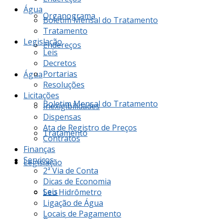
Água
Organograma
Boletim Mensal do Tratamento
Tratamento
Legislação
Endereços
Leis
Decretos
Portarias
Água
Resoluções
Licitações
Boletim Mensal do Tratamento
Inexigibilidades
Dispensas
Ata de Registro de Preços
Tratamento
Contratos
Finanças
Serviços
Legislação
2ª Via de Conta
Dicas de Economia
Leis
Seu Hidrômetro
Ligação de Água
Locais de Pagamento