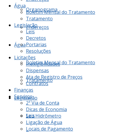
Água
Organograma
Boletim Mensal do Tratamento
Tratamento
Legislação
Endereços
Leis
Decretos
Portarias
Água
Resoluções
Licitações
Boletim Mensal do Tratamento
Inexigibilidades
Dispensas
Ata de Registro de Preços
Tratamento
Contratos
Finanças
Serviços
Legislação
2ª Via de Conta
Dicas de Economia
Leis
Seu Hidrômetro
Ligação de Água
Locais de Pagamento