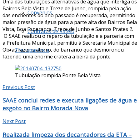
Uma das tubulações alternativas de água que interliga os
Bairros Bela Vista e Treze de Junho, rompida pela ação
Convênios
das enchentes do ano passado é recuperada, permitindo
maior pressão de água para a parte alta dos Bairros Bela
Vista, Boa Esperança, Treze de Junho e Santos Prates 2.
Contratos de Rateio
O SAAE realizou o reparo da tubulação e a parceria com
a Prefeitura Municipal, permitiu à Secretaria Municipal de
Obras fazer o aterro, do barranco que desmoronou
Transparência
fazendo uma enorme cratera à beira da ponte.
Tubulação rompida Ponte Bela Vista
Previous Post
SAAE conclui redes e executa ligações de água e
esgoto no Bairro Morada Nova
Next Post
Realizada limpeza dos decantadores da ETA –