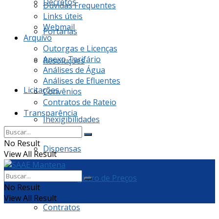
Decretos
Dúvidas Frequentes
Links úteis
Webmail
Portarias
Arquivo
Outorgas e Licenças
Anexo Tarifário
Resoluções
Análises de Água
Análises de Efluentes
Licitações
Convênios
Contratos de Rateio
Transparência
Inexigibilidades
No Result
Dispensas
View All Result
Ata de Registro de Preços
No Result
View All Result
Contratos