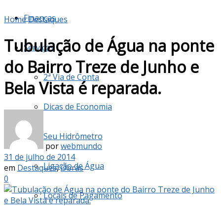
Finanças
Home
Destaques
Tubulação de Água na ponte
Serviços
do Bairro Treze de Junho e
2ª Via de Conta
Bela Vista é reparada.
Dicas de Economia
Seu Hidrômetro
por
webmundo
31 de julho de 2014
Ligação de Água
em
Destaques
,
Obras
0
Locais de Pagamento