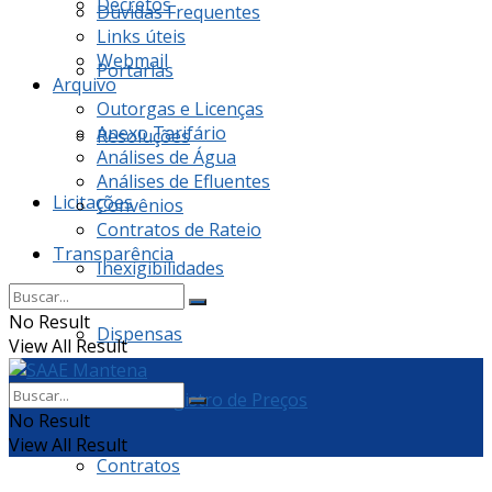
Decretos
Dúvidas Frequentes
Links úteis
Webmail
Portarias
Arquivo
Outorgas e Licenças
Anexo Tarifário
Resoluções
Análises de Água
Análises de Efluentes
Licitações
Convênios
Contratos de Rateio
Transparência
Inexigibilidades
No Result
Dispensas
View All Result
Ata de Registro de Preços
No Result
View All Result
Contratos