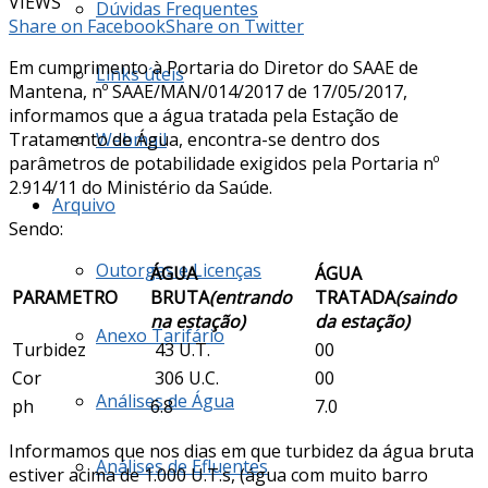
VIEWS
Dúvidas Frequentes
Share on Facebook
Share on Twitter
Em cumprimento à Portaria do Diretor do SAAE de
Links úteis
Mantena, nº SAAE/MAN/014/2017 de 17/05/2017,
informamos que a água tratada pela Estação de
Tratamento de Água, encontra-se dentro dos
Webmail
parâmetros de potabilidade exigidos pela Portaria nº
2.914/11 do Ministério da Saúde.
Arquivo
Sendo:
Outorgas e Licenças
ÁGUA
ÁGUA
PARAMETRO
BRUTA
(entrando
TRATADA
(saindo
na estação)
da estação)
Anexo Tarifário
Turbidez
43 U.T.
00
Cor
306 U.C.
00
Análises de Água
ph
6.8
7.0
Informamos que nos dias em que turbidez da água bruta
Análises de Efluentes
estiver acima de 1.000 U.T.s, (água com muito barro