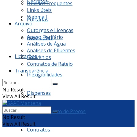
Decretos
Dúvidas Frequentes
Links úteis
Webmail
Portarias
Arquivo
Outorgas e Licenças
Anexo Tarifário
Resoluções
Análises de Água
Análises de Efluentes
Licitações
Convênios
Contratos de Rateio
Transparência
Inexigibilidades
No Result
Dispensas
View All Result
Ata de Registro de Preços
No Result
View All Result
Contratos