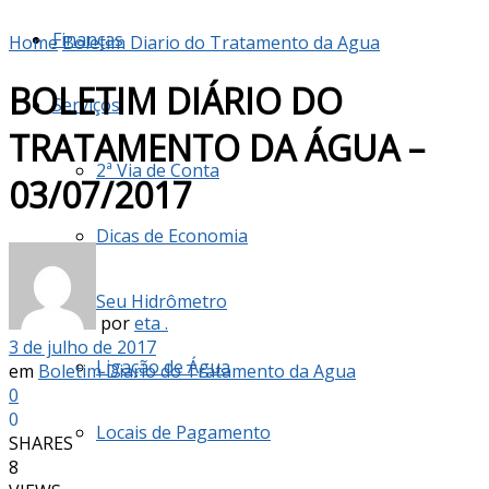
Finanças
Home
Boletim Diario do Tratamento da Agua
BOLETIM DIÁRIO DO
Serviços
TRATAMENTO DA ÁGUA –
2ª Via de Conta
03/07/2017
Dicas de Economia
Seu Hidrômetro
por
eta .
3 de julho de 2017
Ligação de Água
em
Boletim Diario do Tratamento da Agua
0
0
Locais de Pagamento
SHARES
8