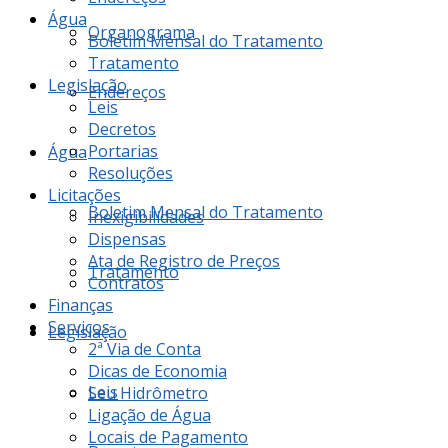
Água
Organograma
Boletim Mensal do Tratamento
Tratamento
Legislação
Endereços
Leis
Decretos
Portarias
Água
Resoluções
Licitações
Boletim Mensal do Tratamento
Inexigibilidades
Dispensas
Ata de Registro de Preços
Tratamento
Contratos
Finanças
Serviços
Legislação
2ª Via de Conta
Dicas de Economia
Leis
Seu Hidrômetro
Ligação de Água
Locais de Pagamento