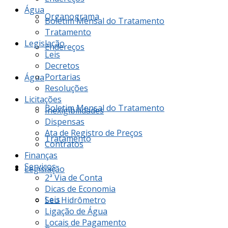
Água
Organograma
Boletim Mensal do Tratamento
Tratamento
Legislação
Endereços
Leis
Decretos
Portarias
Água
Resoluções
Licitações
Boletim Mensal do Tratamento
Inexigibilidades
Dispensas
Ata de Registro de Preços
Tratamento
Contratos
Finanças
Serviços
Legislação
2ª Via de Conta
Dicas de Economia
Leis
Seu Hidrômetro
Ligação de Água
Locais de Pagamento