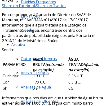
VIEWS
Dúvidas Frequentes
Share on Facebook
Share on Twitter
Em cumprimento à Portaria do Diretor do SAAE de
Links úteis
Mantena, nº SAAE/MAN/014/2017 de 17/05/2017,
informamos que a água tratada pela Estação de
Tratamento de Água, encontra-se dentro dos
Webmail
parâmetros de potabilidade exigidos pela Portaria nº
2.914/11 do Ministério da Saúde.
Arquivo
Sendo:
Outorgas e Licenças
ÁGUA
ÁGUA
PARAMETRO
BRUTA
(entrando
TRATADA
(saindo
na estação)
da estação)
Anexo Tarifário
Turbidez
19 U.T.
0,56 U.T.
Cor
179 u.C.
6,5 u.C.
Análises de Água
ph
6.9
6.5
Informamos que nos dias em que turbidez da água bruta
Análises de Efluentes
estiver acima de 1.000 U.T.s, (água com muito barro