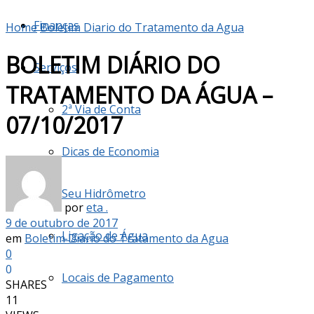
Finanças
Home
Boletim Diario do Tratamento da Agua
BOLETIM DIÁRIO DO
Serviços
TRATAMENTO DA ÁGUA –
2ª Via de Conta
07/10/2017
Dicas de Economia
Seu Hidrômetro
por
eta .
9 de outubro de 2017
Ligação de Água
em
Boletim Diario do Tratamento da Agua
0
0
Locais de Pagamento
SHARES
11