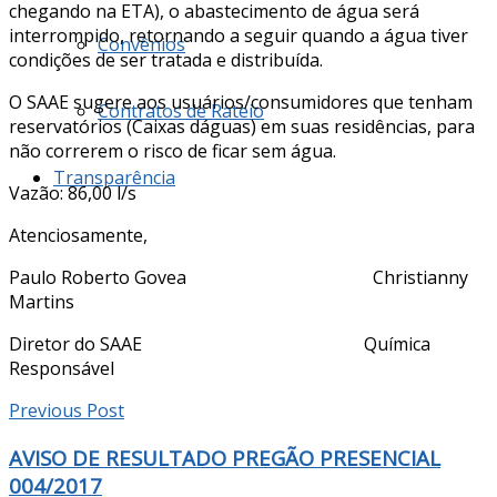
chegando na ETA), o abastecimento de água será
interrompido, retornando a seguir quando a água tiver
Convênios
condições de ser tratada e distribuída.
O SAAE sugere aos usuários/consumidores que tenham
Contratos de Rateio
reservatórios (Caixas dáguas) em suas residências, para
não correrem o risco de ficar sem água.
Transparência
Vazão: 86,00 l/s
Atenciosamente,
Paulo Roberto Govea Christianny
Martins
Diretor do SAAE Química
Responsável
Previous Post
AVISO DE RESULTADO PREGÃO PRESENCIAL
004/2017