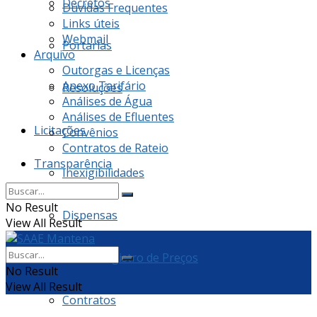
Decretos
Dúvidas Frequentes
Links úteis
Webmail
Portarias
Arquivo
Outorgas e Licenças
Anexo Tarifário
Resoluções
Análises de Água
Análises de Efluentes
Licitações
Convênios
Contratos de Rateio
Transparência
Inexigibilidades
No Result
Dispensas
View All Result
Ata de Registro de Preços
No Result
View All Result
Contratos