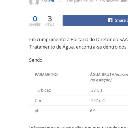
por
eta .
9 de julho de 2017
em
Boletim Diar
0
3
Share 
SHARES
VIEWS
Em cumprimento à Portaria do Diretor do SAA
Tratamento de Água, encontra-se dentro dos p
Sendo:
PARAMETRO
ÁGUA BRUTA
(entra
na estação)
Turbidez
38 U.T.
Cor
297 u.C.
ph
6.9
Informamos que nos dias em que turbidez da á