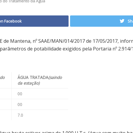
io do Tratamento da Agua
on Facebook
Sh
E de Mantena, nº SAAE/MAN/014/2017 de 17/05/2017, infor
arâmetros de potabilidade exigidos pela Portaria nº 2.914/1
ndo
ÁGUA TRATADA
(saindo
da estação)
00
00
7.0
gua bruta estiver acima de 1.000 U.T.s, (água com muito b