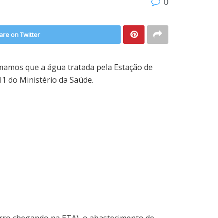
0
are on Twitter
mamos que a água tratada pela Estação de
1 do Ministério da Saúde.
arro chegando na ETA), o abastecimento de