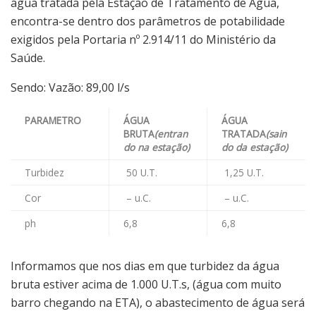
água tratada pela Estação de Tratamento de Água,
encontra-se dentro dos parâmetros de potabilidade
exigidos pela Portaria nº 2.914/11 do Ministério da
Saúde.
Sendo: Vazão: 89,00 l/s
PARAMETRO
ÁGUA
ÁGUA
BRUTA
(entran
TRATADA
(sain
do na estação)
do da estação)
Turbidez
50 U.T.
1,25 U.T.
Cor
– u.C.
– u.C.
ph
6,8
6,8
Informamos que nos dias em que turbidez da água
bruta estiver acima de 1.000 U.T.s, (água com muito
barro chegando na ETA), o abastecimento de água será