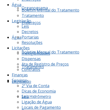
Água
Organograma
Boletim Mensal do Tratamento
Tratamento
Legislação
Endereços
Leis
Decretos
Portarias
Água
Resoluções
Licitações
Boletim Mensal do Tratamento
Inexigibilidades
Dispensas
Ata de Registro de Preços
Tratamento
Contratos
Finanças
Serviços
Legislação
2ª Via de Conta
Dicas de Economia
Leis
Seu Hidrômetro
Ligação de Água
Locais de Pagamento