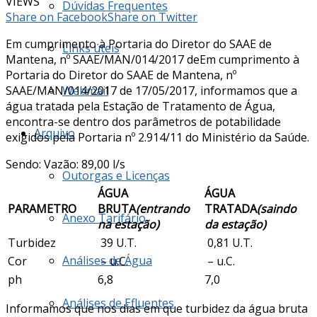
VIEWS
Dúvidas Frequentes
Share on Facebook
Share on Twitter
Em cumprimento à Portaria do Diretor do SAAE de
Links úteis
Mantena, nº SAAE/MAN/014/2017 deEm cumprimento à
Portaria do Diretor do SAAE de Mantena, nº
SAAE/MAN/014/2017 de 17/05/2017, informamos que a
Webmail
água tratada pela Estação de Tratamento de Água,
encontra-se dentro dos parâmetros de potabilidade
Arquivo
exigidos pela Portaria nº 2.914/11 do Ministério da Saúde.
Sendo: Vazão: 89,00 l/s
Outorgas e Licenças
ÁGUA
ÁGUA
PARAMETRO
BRUTA
(entrando
TRATADA
(saindo
Anexo Tarifário
na estação)
da estação)
Turbidez
39 U.T.
0,81 U.T.
Análises de Água
Cor
– u.C.
– u.C.
ph
6,8
7,0
Análises de Efluentes
Informamos que nos dias em que turbidez da água bruta