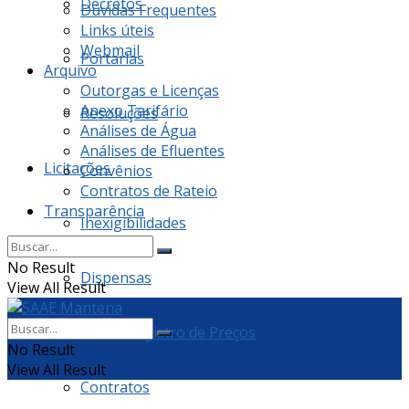
Decretos
Dúvidas Frequentes
Links úteis
Webmail
Portarias
Arquivo
Outorgas e Licenças
Anexo Tarifário
Resoluções
Análises de Água
Análises de Efluentes
Licitações
Convênios
Contratos de Rateio
Transparência
Inexigibilidades
No Result
Dispensas
View All Result
Ata de Registro de Preços
No Result
View All Result
Contratos