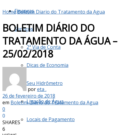
Finanças
Home
Boletim Diario do Tratamento da Agua
BOLETIM DIÁRIO DO
Serviços
TRATAMENTO DA ÁGUA –
2ª Via de Conta
25/02/2018
Dicas de Economia
Seu Hidrômetro
por
eta .
26 de fevereiro de 2018
Ligação de Água
em
Boletim Diario do Tratamento da Agua
0
0
Locais de Pagamento
SHARES
6