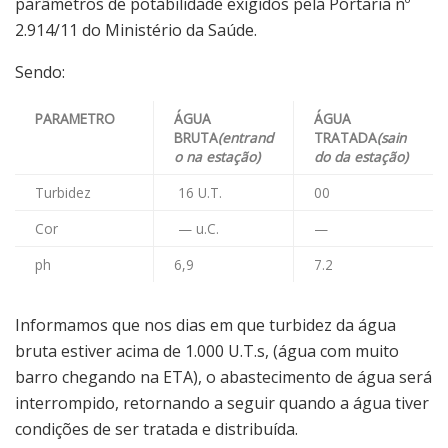
parâmetros de potabilidade exigidos pela Portaria nº
2.914/11 do Ministério da Saúde.
Sendo:
PARAMETRO
ÁGUA
ÁGUA
BRUTA
(entrand
TRATADA
(sain
o na estação)
do da estação)
Turbidez
16 U.T.
00
Cor
— u.C.
—
ph
6,9
7.2
Informamos que nos dias em que turbidez da água
bruta estiver acima de 1.000 U.T.s, (água com muito
barro chegando na ETA), o abastecimento de água será
interrompido, retornando a seguir quando a água tiver
condições de ser tratada e distribuída.