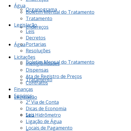
Água
Organograma
Boletim Mensal do Tratamento
Tratamento
Legislação
Endereços
Leis
Decretos
Portarias
Água
Resoluções
Licitações
Boletim Mensal do Tratamento
Inexigibilidades
Dispensas
Ata de Registro de Preços
Tratamento
Contratos
Finanças
Serviços
Legislação
2ª Via de Conta
Dicas de Economia
Leis
Seu Hidrômetro
Ligação de Água
Locais de Pagamento