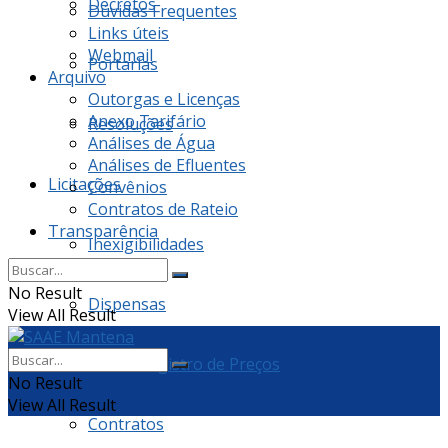
Decretos
Dúvidas Frequentes
Links úteis
Webmail
Portarias
Arquivo
Outorgas e Licenças
Anexo Tarifário
Resoluções
Análises de Água
Análises de Efluentes
Licitações
Convênios
Contratos de Rateio
Transparência
Inexigibilidades
No Result
Dispensas
View All Result
Ata de Registro de Preços
No Result
View All Result
Contratos