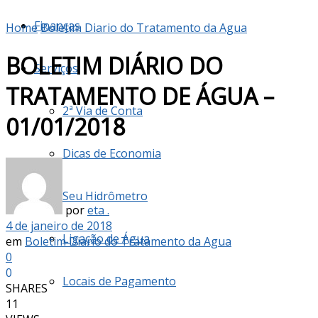
Finanças
Home
Boletim Diario do Tratamento da Agua
BOLETIM DIÁRIO DO
Serviços
TRATAMENTO DE ÁGUA –
2ª Via de Conta
01/01/2018
Dicas de Economia
Seu Hidrômetro
por
eta .
4 de janeiro de 2018
Ligação de Água
em
Boletim Diario do Tratamento da Agua
0
0
Locais de Pagamento
SHARES
11