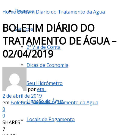
Finanças
Home
Boletim Diario do Tratamento da Agua
BOLETIM DIÁRIO DO
Serviços
TRATAMENTO DE ÁGUA –
2ª Via de Conta
02/04/2019
Dicas de Economia
Seu Hidrômetro
por
eta .
2 de abril de 2019
Ligação de Água
em
Boletim Diario do Tratamento da Agua
0
0
Locais de Pagamento
SHARES
7