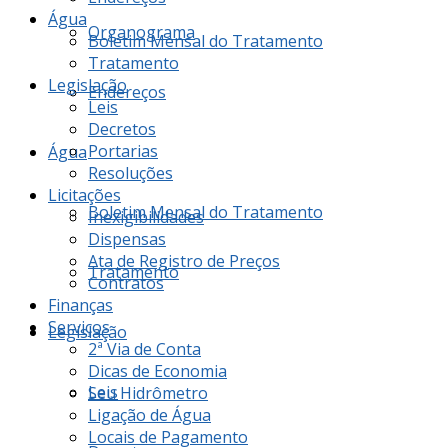
Água
Organograma
Boletim Mensal do Tratamento
Tratamento
Legislação
Endereços
Leis
Decretos
Portarias
Água
Resoluções
Licitações
Boletim Mensal do Tratamento
Inexigibilidades
Dispensas
Ata de Registro de Preços
Tratamento
Contratos
Finanças
Serviços
Legislação
2ª Via de Conta
Dicas de Economia
Leis
Seu Hidrômetro
Ligação de Água
Locais de Pagamento