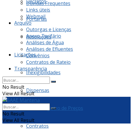
Decretos
Dúvidas Frequentes
Links úteis
Webmail
Portarias
Arquivo
Outorgas e Licenças
Anexo Tarifário
Resoluções
Análises de Água
Análises de Efluentes
Licitações
Convênios
Contratos de Rateio
Transparência
Inexigibilidades
No Result
Dispensas
View All Result
Ata de Registro de Preços
No Result
View All Result
Contratos