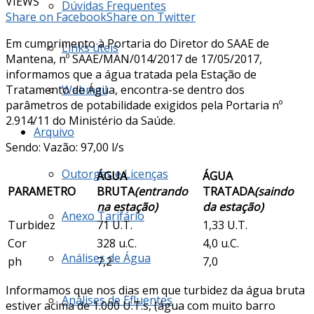
VIEWS
Dúvidas Frequentes
Share on Facebook
Share on Twitter
Em cumprimento à Portaria do Diretor do SAAE de
Links úteis
Mantena, nº SAAE/MAN/014/2017 de 17/05/2017,
informamos que a água tratada pela Estação de
Tratamento de Água, encontra-se dentro dos
Webmail
parâmetros de potabilidade exigidos pela Portaria nº
2.914/11 do Ministério da Saúde.
Arquivo
Sendo: Vazão: 97,00 l/s
Outorgas e Licenças
ÁGUA
ÁGUA
PARAMETRO
BRUTA
(entrando
TRATADA
(saindo
na estação)
da estação)
Anexo Tarifário
Turbidez
71 U.T.
1,33 U.T.
Cor
328 u.C.
4,0 u.C.
Análises de Água
ph
7,2
7,0
Informamos que nos dias em que turbidez da água bruta
Análises de Efluentes
estiver acima de 1.000 U.T.s, (água com muito barro