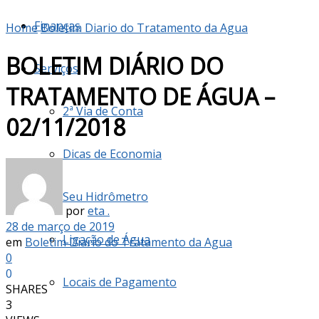
Finanças
Home
Boletim Diario do Tratamento da Agua
BOLETIM DIÁRIO DO
Serviços
TRATAMENTO DE ÁGUA –
2ª Via de Conta
02/11/2018
Dicas de Economia
Seu Hidrômetro
por
eta .
28 de março de 2019
Ligação de Água
em
Boletim Diario do Tratamento da Agua
0
0
Locais de Pagamento
SHARES
3