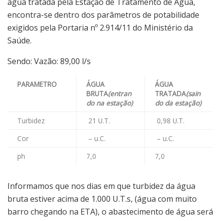
água tratada pela Estação de Tratamento de Água,
encontra-se dentro dos parâmetros de potabilidade
exigidos pela Portaria nº 2.914/11 do Ministério da
Saúde.
Sendo: Vazão: 89,00 l/s
PARAMETRO
ÁGUA
ÁGUA
BRUTA
(entran
TRATADA
(sain
do na estação)
do da estação)
Turbidez
21 U.T.
0,98 U.T.
Cor
– u.C.
– u.C.
ph
7,0
7,0
Informamos que nos dias em que turbidez da água
bruta estiver acima de 1.000 U.T.s, (água com muito
barro chegando na ETA), o abastecimento de água será