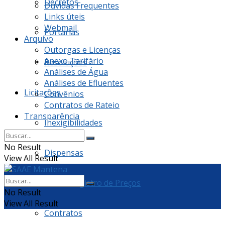
Decretos
Dúvidas Frequentes
Links úteis
Webmail
Portarias
Arquivo
Outorgas e Licenças
Anexo Tarifário
Resoluções
Análises de Água
Análises de Efluentes
Licitações
Convênios
Contratos de Rateio
Transparência
Inexigibilidades
No Result
Dispensas
View All Result
Ata de Registro de Preços
No Result
View All Result
Contratos