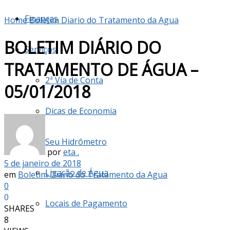
Finanças
Home
Boletim Diario do Tratamento da Agua
BOLETIM DIÁRIO DO
Serviços
TRATAMENTO DE ÁGUA –
2ª Via de Conta
05/01/2018
Dicas de Economia
Seu Hidrômetro
por
eta .
5 de janeiro de 2018
Ligação de Água
em
Boletim Diario do Tratamento da Agua
0
0
Locais de Pagamento
SHARES
8