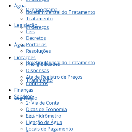
Água
Organograma
Boletim Mensal do Tratamento
Tratamento
Legislação
Endereços
Leis
Decretos
Portarias
Água
Resoluções
Licitações
Boletim Mensal do Tratamento
Inexigibilidades
Dispensas
Ata de Registro de Preços
Tratamento
Contratos
Finanças
Serviços
Legislação
2ª Via de Conta
Dicas de Economia
Leis
Seu Hidrômetro
Ligação de Água
Locais de Pagamento