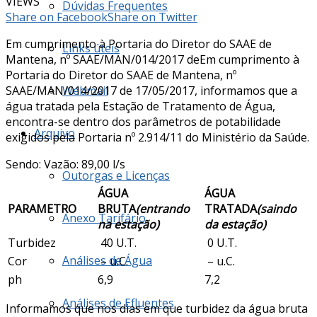
VIEWS
Dúvidas Frequentes
Share on Facebook
Share on Twitter
Em cumprimento à Portaria do Diretor do SAAE de
Links úteis
Mantena, nº SAAE/MAN/014/2017 deEm cumprimento à
Portaria do Diretor do SAAE de Mantena, nº
SAAE/MAN/014/2017 de 17/05/2017, informamos que a
Webmail
água tratada pela Estação de Tratamento de Água,
encontra-se dentro dos parâmetros de potabilidade
Arquivo
exigidos pela Portaria nº 2.914/11 do Ministério da Saúde.
Sendo: Vazão: 89,00 l/s
Outorgas e Licenças
ÁGUA
ÁGUA
PARAMETRO
BRUTA
(entrando
TRATADA
(saindo
Anexo Tarifário
na estação)
da estação)
Turbidez
40 U.T.
0 U.T.
Análises de Água
Cor
– u.C.
– u.C.
ph
6,9
7,2
Análises de Efluentes
Informamos que nos dias em que turbidez da água bruta