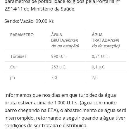
parâmetros de potabilidade exigidos pela Portaria nº
2.914/11 do Ministério da Saúde.
Sendo: Vazão: 99,00 l/s
PARAMETRO
ÁGUA
ÁGUA
BRUTA
(entran
TRATADA
(sain
do na estação)
do da estação)
Turbidez
990 U.T.
0,71 U.T.
Cor
263 u.C.
0,1 u.C.
ph
7,0
7,0
Informamos que nos dias em que turbidez da água
bruta estiver acima de 1.000 U.T.s, (água com muito
barro chegando na ETA), o abastecimento de água será
interrompido, retornando a seguir quando a água tiver
condições de ser tratada e distribuída.