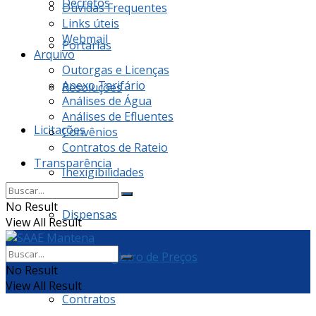
Decretos
Dúvidas Frequentes
Links úteis
Webmail
Portarias
Arquivo
Outorgas e Licenças
Anexo Tarifário
Resoluções
Análises de Água
Análises de Efluentes
Licitações
Convênios
Contratos de Rateio
Transparência
Inexigibilidades
No Result
Dispensas
View All Result
Ata de Registro de Preços
No Result
View All Result
Contratos