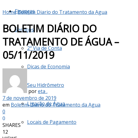
Finanças
Home
Boletim Diario do Tratamento da Agua
BOLETIM DIÁRIO DO
Serviços
TRATAMENTO DE ÁGUA –
2ª Via de Conta
05/11/2019
Dicas de Economia
Seu Hidrômetro
por
eta .
7 de novembro de 2019
Ligação de Água
em
Boletim Diario do Tratamento da Agua
0
0
Locais de Pagamento
SHARES
12