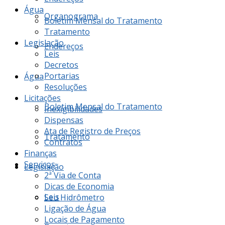
Água
Organograma
Boletim Mensal do Tratamento
Tratamento
Legislação
Endereços
Leis
Decretos
Portarias
Água
Resoluções
Licitações
Boletim Mensal do Tratamento
Inexigibilidades
Dispensas
Ata de Registro de Preços
Tratamento
Contratos
Finanças
Serviços
Legislação
2ª Via de Conta
Dicas de Economia
Leis
Seu Hidrômetro
Ligação de Água
Locais de Pagamento