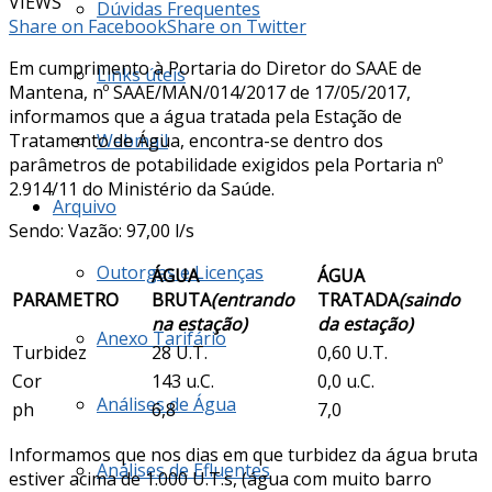
VIEWS
Dúvidas Frequentes
Share on Facebook
Share on Twitter
Em cumprimento à Portaria do Diretor do SAAE de
Links úteis
Mantena, nº SAAE/MAN/014/2017 de 17/05/2017,
informamos que a água tratada pela Estação de
Tratamento de Água, encontra-se dentro dos
Webmail
parâmetros de potabilidade exigidos pela Portaria nº
2.914/11 do Ministério da Saúde.
Arquivo
Sendo: Vazão: 97,00 l/s
Outorgas e Licenças
ÁGUA
ÁGUA
PARAMETRO
BRUTA
(entrando
TRATADA
(saindo
na estação)
da estação)
Anexo Tarifário
Turbidez
28 U.T.
0,60 U.T.
Cor
143 u.C.
0,0 u.C.
Análises de Água
ph
6,8
7,0
Informamos que nos dias em que turbidez da água bruta
Análises de Efluentes
estiver acima de 1.000 U.T.s, (água com muito barro