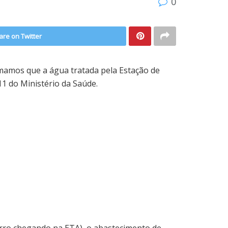
0
are on Twitter
mamos que a água tratada pela Estação de
1 do Ministério da Saúde.
arro chegando na ETA), o abastecimento de