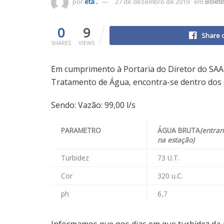
por
eta .
27 de dezembro de 2019
em
Bolet
0
9
Share 
SHARES
VIEWS
Em cumprimento à Portaria do Diretor do SAA
Tratamento de Água, encontra-se dentro dos p
Sendo: Vazão: 99,00 l/s
PARAMETRO
ÁGUA BRUTA
(entra
na estação)
Turbidez
73 U.T.
Cor
320 u.C.
ph
6,7
Informamos que nos dias em que turbidez da á