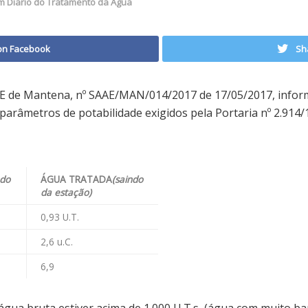
im Diario do Tratamento da Agua
on Facebook
Sh
E de Mantena, nº SAAE/MAN/014/2017 de 17/05/2017, infor
arâmetros de potabilidade exigidos pela Portaria nº 2.914/1
ndo
ÁGUA TRATADA
(saindo
da estação)
0,93 U.T.
2,6 u.C.
6,9
gua bruta estiver acima de 1.000 U.T.s, (água com muito b