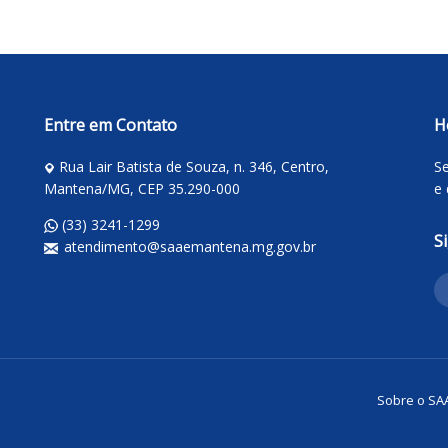
Entre em Contato
H
Rua Lair Batista de Souza, n. 346, Centro,
Se
Mantena/MG, CEP 35.290-000
e 
(33) 3241-1299
S
atendimento@saaemantena.mg.gov.br
Sobre o SA