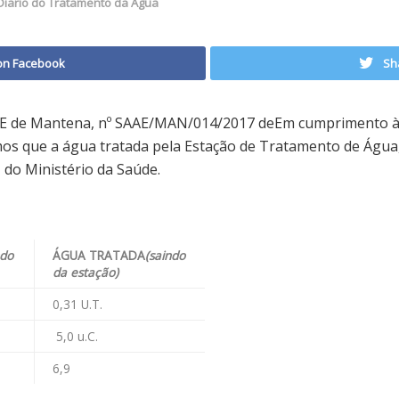
Diario do Tratamento da Agua
on Facebook
Sh
AE de Mantena, nº SAAE/MAN/014/2017 deEm cumprimento à P
s que a água tratada pela Estação de Tratamento de Água,
1 do Ministério da Saúde.
ndo
ÁGUA TRATADA
(saindo
da estação)
0,31 U.T.
5,0 u.C.
6,9