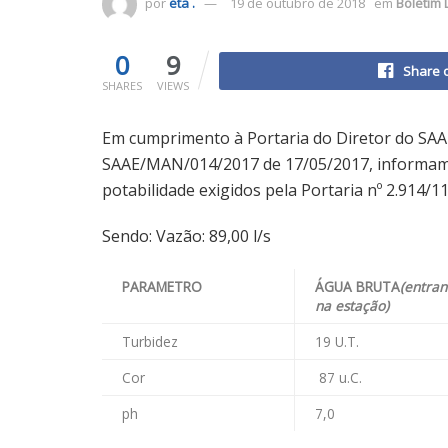
por
eta .
19 de outubro de 2018
em
Boletim 
0
9
Share 
SHARES
VIEWS
Em cumprimento à Portaria do Diretor do SA
SAAE/MAN/014/2017 de 17/05/2017, informamo
potabilidade exigidos pela Portaria nº 2.914/1
Sendo: Vazão: 89,00 l/s
PARAMETRO
ÁGUA BRUTA
(entra
na estação)
Turbidez
19 U.T.
Cor
87 u.C.
ph
7,0