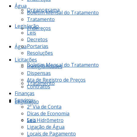
Água
Organograma
Boletim Mensal do Tratamento
Tratamento
Legislação
Endereços
Leis
Decretos
Portarias
Água
Resoluções
Licitações
Boletim Mensal do Tratamento
Inexigibilidades
Dispensas
Ata de Registro de Preços
Tratamento
Contratos
Finanças
Serviços
Legislação
2ª Via de Conta
Dicas de Economia
Leis
Seu Hidrômetro
Ligação de Água
Locais de Pagamento