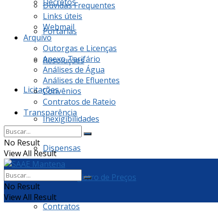
Decretos
Dúvidas Frequentes
Links úteis
Webmail
Portarias
Arquivo
Outorgas e Licenças
Anexo Tarifário
Resoluções
Análises de Água
Análises de Efluentes
Licitações
Convênios
Contratos de Rateio
Transparência
Inexigibilidades
No Result
Dispensas
View All Result
Ata de Registro de Preços
No Result
View All Result
Contratos