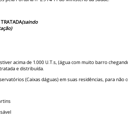
 TRATADA
(saindo
tação)
tiver acima de 1.000 U.T.s, (água com muito barro chegand
ratada e distribuída.
vatórios (Caixas dáguas) em suas residências, para não co
tins
vel