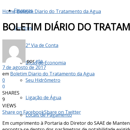
Finanças
Home
Boletim Diario do Tratamento da Agua
BOLETIM DIÁRIO DO TRATAM
Serviços
2ª Via de Conta
por
eta .
Dicas de Economia
7 de agosto de 2017
em
Boletim Diario do Tratamento da Agua
0
Seu Hidrômetro
0
SHARES
Ligação de Água
9
VIEWS
Share on Facebook
Share on Twitter
Locais de Pagamento
Em cumprimento à Portaria do Diretor do SAAE de Manten
encontra-se dentro dos parâmetros de potabilidade exigido