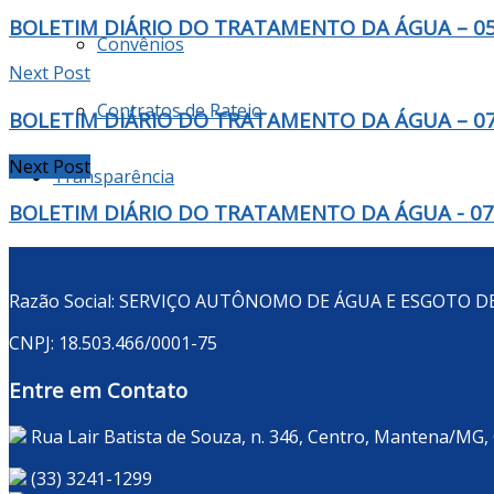
BOLETIM DIÁRIO DO TRATAMENTO DA ÁGUA – 05
Convênios
Next Post
Contratos de Rateio
BOLETIM DIÁRIO DO TRATAMENTO DA ÁGUA – 07
Next Post
Transparência
BOLETIM DIÁRIO DO TRATAMENTO DA ÁGUA - 07
Razão Social: SERVIÇO AUTÔNOMO DE ÁGUA E ESGOTO 
CNPJ: 18.503.466/0001-75
Entre em Contato
Rua Lair Batista de Souza, n. 346, Centro, Mantena/MG,
(33) 3241-1299