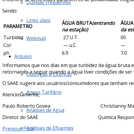
Dúvidas Frequentes
Sendo:
Links úteis
ÁGUA BRUTA
(entrando
ÁGUA
PARAMETRO
na estação)
da es
Turbidez
27 U.T.
00
Webmail
Cor
— u.C.
—
ph
6.9
7.0
Arquivo
Informamos que nos dias em que turbidez da água bruta es
retornando a seguir quando a água tiver condições de ser t
Outorgas e Licenças
O SAAE sugere aos usuários/consumidores que tenham reser
Anexo Tarifário
Atenciosamente,
Paulo Roberto Govea Christianny Mar
Análises de Água
Diretor do SAAE Química Responsá
Análises de Efluentes
Previous Post