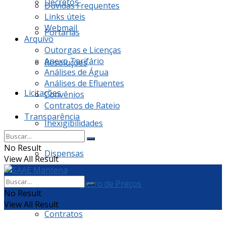
Decretos
Dúvidas Frequentes
Links úteis
Webmail
Portarias
Arquivo
Outorgas e Licenças
Anexo Tarifário
Resoluções
Análises de Água
Análises de Efluentes
Licitações
Convênios
Contratos de Rateio
Transparência
Inexigibilidades
No Result
Dispensas
View All Result
Ata de Registro de Preços
No Result
View All Result
Contratos