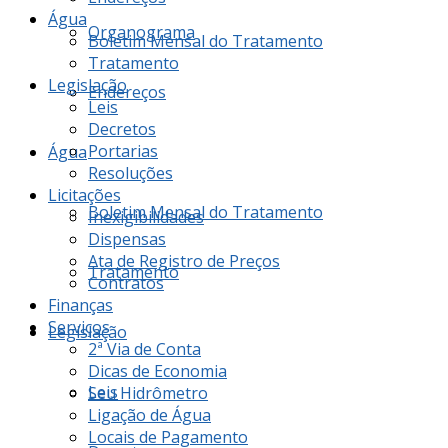
Água
Organograma
Boletim Mensal do Tratamento
Tratamento
Legislação
Endereços
Leis
Decretos
Portarias
Água
Resoluções
Licitações
Boletim Mensal do Tratamento
Inexigibilidades
Dispensas
Ata de Registro de Preços
Tratamento
Contratos
Finanças
Serviços
Legislação
2ª Via de Conta
Dicas de Economia
Leis
Seu Hidrômetro
Ligação de Água
Locais de Pagamento