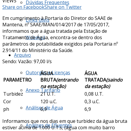
VIEWS
Dúvidas Frequentes
Share on Facebook
Share on Twitter
Em cumprimento à Portaria do Diretor do SAAE de
Links úteis
Mantena, nº SAAE/MAN/014/2017 de 17/05/2017,
informamos que a água tratada pela Estação de
Tratamento de Água, encontra-se dentro dos
Webmail
parâmetros de potabilidade exigidos pela Portaria nº
2.914/11 do Ministério da Saúde.
Arquivo
Sendo: Vazão: 97,00 l/s
Outorgas e Licenças
ÁGUA
ÁGUA
PARAMETRO
BRUTA
(entrando
TRATADA
(saindo
na estação)
da estação)
Anexo Tarifário
Turbidez
21 U.T.
0,08 U.T.
Cor
120 u.C.
0,3 u.C.
Análises de Água
ph
6,9
6,9
Informamos que nos dias em que turbidez da água bruta
Análises de Efluentes
estiver acima de 1.000 U.T.s, (água com muito barro