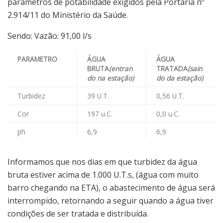
parâmetros de potabilidade exigidos pela Portaria nº
2.914/11 do Ministério da Saúde.
Sendo: Vazão: 91,00 l/s
PARAMETRO
ÁGUA
ÁGUA
BRUTA
(entran
TRATADA
(sain
do na estação)
do da estação)
Turbidez
39 U.T.
0,56 U.T.
Cor
197 u.C.
0,0 u.C.
ph
6,9
6,9
Informamos que nos dias em que turbidez da água
bruta estiver acima de 1.000 U.T.s, (água com muito
barro chegando na ETA), o abastecimento de água será
interrompido, retornando a seguir quando a água tiver
condições de ser tratada e distribuída.