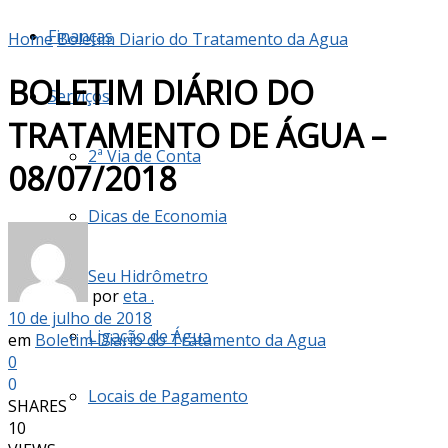
Finanças
Home
Boletim Diario do Tratamento da Agua
BOLETIM DIÁRIO DO
Serviços
TRATAMENTO DE ÁGUA –
2ª Via de Conta
08/07/2018
Dicas de Economia
Seu Hidrômetro
por
eta .
10 de julho de 2018
Ligação de Água
em
Boletim Diario do Tratamento da Agua
0
0
Locais de Pagamento
SHARES
10