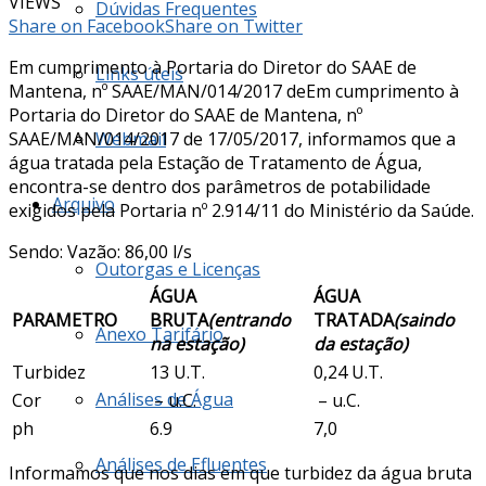
VIEWS
Dúvidas Frequentes
Share on Facebook
Share on Twitter
Em cumprimento à Portaria do Diretor do SAAE de
Links úteis
Mantena, nº SAAE/MAN/014/2017 deEm cumprimento à
Portaria do Diretor do SAAE de Mantena, nº
SAAE/MAN/014/2017 de 17/05/2017, informamos que a
Webmail
água tratada pela Estação de Tratamento de Água,
encontra-se dentro dos parâmetros de potabilidade
Arquivo
exigidos pela Portaria nº 2.914/11 do Ministério da Saúde.
Sendo: Vazão: 86,00 l/s
Outorgas e Licenças
ÁGUA
ÁGUA
PARAMETRO
BRUTA
(entrando
TRATADA
(saindo
Anexo Tarifário
na estação)
da estação)
Turbidez
13 U.T.
0,24 U.T.
Análises de Água
Cor
– u.C.
– u.C.
ph
6.9
7,0
Análises de Efluentes
Informamos que nos dias em que turbidez da água bruta