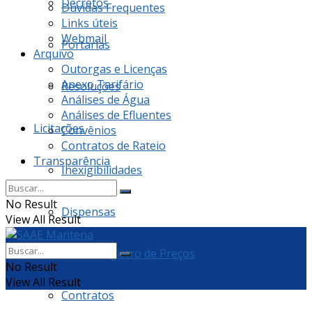
Decretos
Dúvidas Frequentes
Links úteis
Webmail
Portarias
Arquivo
Outorgas e Licenças
Anexo Tarifário
Resoluções
Análises de Água
Análises de Efluentes
Licitações
Convênios
Contratos de Rateio
Transparência
Inexigibilidades
No Result
Dispensas
View All Result
Ata de Registro de Preços
No Result
View All Result
Contratos