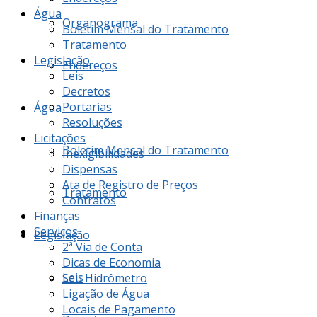
Água
Organograma
Boletim Mensal do Tratamento
Tratamento
Legislação
Endereços
Leis
Decretos
Portarias
Água
Resoluções
Licitações
Boletim Mensal do Tratamento
Inexigibilidades
Dispensas
Ata de Registro de Preços
Tratamento
Contratos
Finanças
Serviços
Legislação
2ª Via de Conta
Dicas de Economia
Leis
Seu Hidrômetro
Ligação de Água
Locais de Pagamento