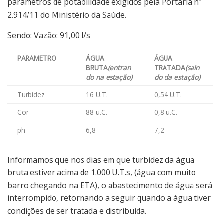
parâmetros de potabilidade exigidos pela Portaria nº
2.914/11 do Ministério da Saúde.
Sendo: Vazão: 91,00 l/s
PARAMETRO
ÁGUA
ÁGUA
BRUTA
(entran
TRATADA
(sain
do na estação)
do da estação)
Turbidez
16 U.T.
0,54 U.T.
Cor
88 u.C.
0,8 u.C.
ph
6,8
7,2
Informamos que nos dias em que turbidez da água
bruta estiver acima de 1.000 U.T.s, (água com muito
barro chegando na ETA), o abastecimento de água será
interrompido, retornando a seguir quando a água tiver
condições de ser tratada e distribuída.