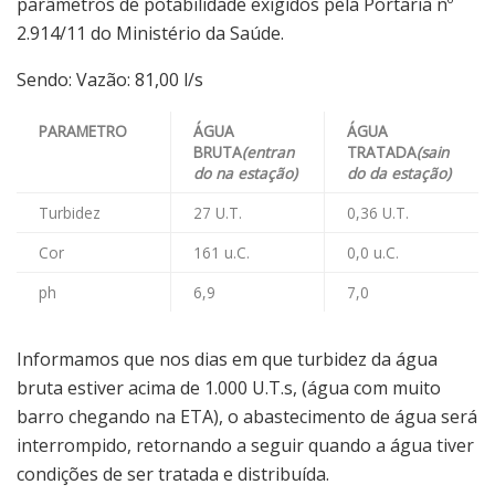
parâmetros de potabilidade exigidos pela Portaria nº
2.914/11 do Ministério da Saúde.
Sendo: Vazão: 81,00 l/s
PARAMETRO
ÁGUA
ÁGUA
BRUTA
(entran
TRATADA
(sain
do na estação)
do da estação)
Turbidez
27 U.T.
0,36 U.T.
Cor
161 u.C.
0,0 u.C.
ph
6,9
7,0
Informamos que nos dias em que turbidez da água
bruta estiver acima de 1.000 U.T.s, (água com muito
barro chegando na ETA), o abastecimento de água será
interrompido, retornando a seguir quando a água tiver
condições de ser tratada e distribuída.