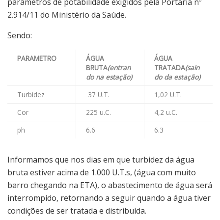
parâmetros de potabilidade exigidos pela Portaria nº
2.914/11 do Ministério da Saúde.
Sendo:
PARAMETRO
ÁGUA
ÁGUA
BRUTA
(entran
TRATADA
(sain
do na estação)
do da estação)
Turbidez
37 U.T.
1,02 U.T.
Cor
225 u.C.
4,2 u.C.
ph
6.6
6.3
Informamos que nos dias em que turbidez da água
bruta estiver acima de 1.000 U.T.s, (água com muito
barro chegando na ETA), o abastecimento de água será
interrompido, retornando a seguir quando a água tiver
condições de ser tratada e distribuída.