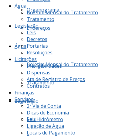
Água
Organograma
Boletim Mensal do Tratamento
Tratamento
Legislação
Endereços
Leis
Decretos
Portarias
Água
Resoluções
Licitações
Boletim Mensal do Tratamento
Inexigibilidades
Dispensas
Ata de Registro de Preços
Tratamento
Contratos
Finanças
Serviços
Legislação
2ª Via de Conta
Dicas de Economia
Leis
Seu Hidrômetro
Ligação de Água
Locais de Pagamento