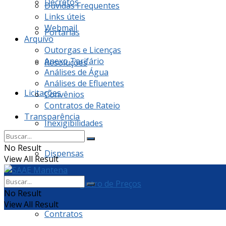
Decretos
Dúvidas Frequentes
Links úteis
Webmail
Portarias
Arquivo
Outorgas e Licenças
Anexo Tarifário
Resoluções
Análises de Água
Análises de Efluentes
Licitações
Convênios
Contratos de Rateio
Transparência
Inexigibilidades
No Result
Dispensas
View All Result
Ata de Registro de Preços
No Result
View All Result
Contratos