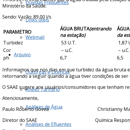
Dúvidas Frequentes
Ministério da Saúde.
Sendo: Vazão: 89,00 l/s
Links úteis
ÁGUA BRUTA
(entrando
ÁGUA
PARAMETRO
na estação)
da es
Webmail
Turbidez
53 U.T.
1,87 
Cor
– u.C.
– u.C.
Arquivo
ph
6,7
6,5
Informamos que nos dias em que turbidez da água bruta es
Outorgas e Licenças
retornando a seguir quando a água tiver condições de ser t
O SAAE sugere aos usuários/consumidores que tenham reser
Anexo Tarifário
Atenciosamente,
Análises de Água
Paulo Roberto Govea Christianny Mar
Diretor do SAAE Química Responsá
Análises de Efluentes