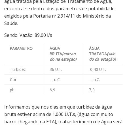
água tratada pela Estação de Tratamento de Água,
encontra-se dentro dos parâmetros de potabilidade
exigidos pela Portaria nº 2.914/11 do Ministério da
Saúde.
Sendo: Vazão: 89,00 l/s
PARAMETRO
ÁGUA
ÁGUA
BRUTA
(entran
TRATADA
(sain
do na estação)
do da estação)
Turbidez
36 U.T.
0,40 U.T.
Cor
– u.C.
– u.C.
ph
6,9
7,0
Informamos que nos dias em que turbidez da água
bruta estiver acima de 1.000 U.T.s, (água com muito
barro chegando na ETA), o abastecimento de água será