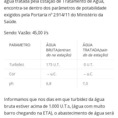
água tratada pela Estação de Tratamento de Água,
encontra-se dentro dos parâmetros de potabilidade
exigidos pela Portaria nº 2.914/11 do Ministério da
Saúde.
Sendo: Vazão: 45,00 l/s
PARAMETRO
ÁGUA
ÁGUA
BRUTA
(entran
TRATADA
(sain
do na estação)
do da estação)
Turbidez
175 U.T.
0 U.T.
Cor
– u.C.
– u.C.
ph
6,8
7,0
Informamos que nos dias em que turbidez da água
bruta estiver acima de 1.000 U.T.s, (água com muito
barro chegando na ETA), o abastecimento de água será