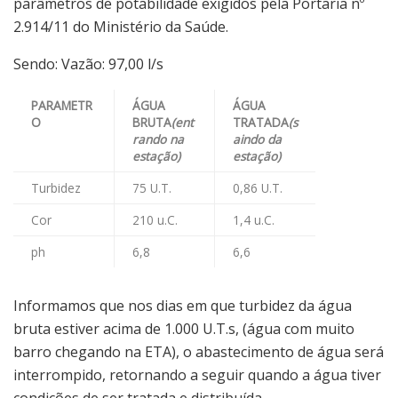
parâmetros de potabilidade exigidos pela Portaria nº
2.914/11 do Ministério da Saúde.
Sendo: Vazão: 97,00 l/s
PARAMETR
ÁGUA
ÁGUA
O
BRUTA
(ent
TRATADA
(s
rando na
aindo da
estação)
estação)
Turbidez
75 U.T.
0,86 U.T.
Cor
210 u.C.
1,4 u.C.
ph
6,8
6,6
Informamos que nos dias em que turbidez da água
bruta estiver acima de 1.000 U.T.s, (água com muito
barro chegando na ETA), o abastecimento de água será
interrompido, retornando a seguir quando a água tiver
condições de ser tratada e distribuída.