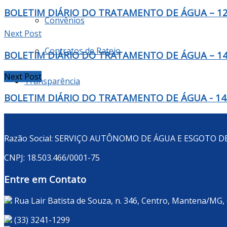
BOLETIM DIÁRIO DO TRATAMENTO DE ÁGUA – 12
Convênios
Next Post
Contratos de Rateio
BOLETIM DIÁRIO DO TRATAMENTO DE ÁGUA – 14
Next Post
Transparência
BOLETIM DIÁRIO DO TRATAMENTO DE ÁGUA - 14
Razão Social: SERVIÇO AUTÔNOMO DE ÁGUA E ESGOTO 
CNPJ: 18.503.466/0001-75
Entre em Contato
Rua Lair Batista de Souza, n. 346, Centro, Mantena/MG,
(33) 3241-1299