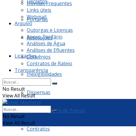
Decretos
Dúvidas Frequentes
Links úteis
Webmail
Portarias
Arquivo
Outorgas e Licenças
Anexo Tarifário
Resoluções
Análises de Água
Análises de Efluentes
Licitações
Convênios
Contratos de Rateio
Transparência
Inexigibilidades
No Result
Dispensas
View All Result
Ata de Registro de Preços
No Result
View All Result
Contratos