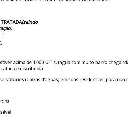
 TRATADA
(saindo
tação)
.T.
C.
tiver acima de 1.000 U.T.s, (água com muito barro chegand
ratada e distribuída.
vatórios (Caixas d’águas) em suas residências, para não co
ins
vel