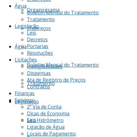
Água
Organograma
Boletim Mensal do Tratamento
Tratamento
Legislação
Endereços
Leis
Decretos
Portarias
Água
Resoluções
Licitações
Boletim Mensal do Tratamento
Inexigibilidades
Dispensas
Ata de Registro de Preços
Tratamento
Contratos
Finanças
Serviços
Legislação
2ª Via de Conta
Dicas de Economia
Leis
Seu Hidrômetro
Ligação de Água
Locais de Pagamento