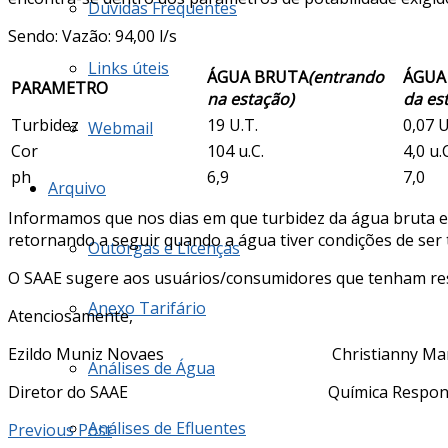
Dúvidas Frequentes
Sendo: Vazão: 94,00 l/s
Links úteis
ÁGUA BRUTA
(entrando
ÁGUA
PARAMETRO
na estação)
da es
Turbidez
19 U.T.
0,07 U
Webmail
Cor
104 u.C.
4,0 u.
ph
6,9
7,0
Arquivo
Informamos que nos dias em que turbidez da água bruta es
retornando a seguir quando a água tiver condições de ser t
Outorgas e Licenças
O SAAE sugere aos usuários/consumidores que tenham reser
Anexo Tarifário
Atenciosamente,
Ezildo Muniz Novaes Christianny Mart
Análises de Água
Diretor do SAAE Química Responsá
Análises de Efluentes
Previous Post