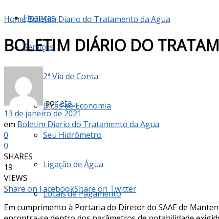
Finanças
Home
Boletim Diario do Tratamento da Agua
BOLETIM DIÁRIO DO TRATAM
Serviços
2ª Via de Conta
por
eta .
Dicas de Economia
13 de janeiro de 2021
em
Boletim Diario do Tratamento da Agua
0
Seu Hidrômetro
0
SHARES
Ligação de Água
19
VIEWS
Share on Facebook
Share on Twitter
Locais de Pagamento
Em cumprimento à Portaria do Diretor do SAAE de Manten
encontra-se dentro dos parâmetros de potabilidade exigido