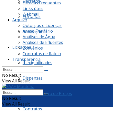
Decretos
Dúvidas Frequentes
Links úteis
Webmail
Portarias
Arquivo
Outorgas e Licenças
Anexo Tarifário
Resoluções
Análises de Água
Análises de Efluentes
Licitações
Convênios
Contratos de Rateio
Transparência
Inexigibilidades
No Result
Dispensas
View All Result
Ata de Registro de Preços
No Result
View All Result
Contratos