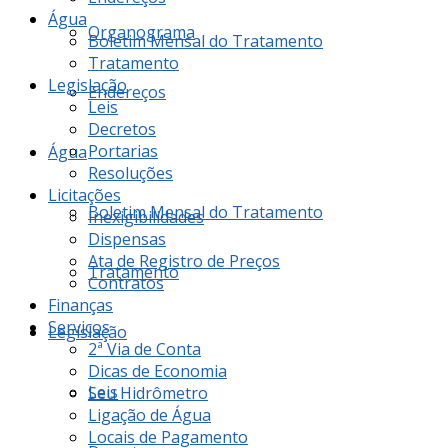
Água
Organograma
Boletim Mensal do Tratamento
Tratamento
Legislação
Endereços
Leis
Decretos
Portarias
Água
Resoluções
Licitações
Boletim Mensal do Tratamento
Inexigibilidades
Dispensas
Ata de Registro de Preços
Tratamento
Contratos
Finanças
Serviços
Legislação
2ª Via de Conta
Dicas de Economia
Leis
Seu Hidrômetro
Ligação de Água
Locais de Pagamento