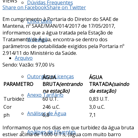
VIEWS
Dúvidas Frequentes
Share on Facebook
Share on Twitter
Em cumprimento à Portaria do Diretor do SAAE de
Links úteis
Mantena, nº SAAE/MAN/014/2017 de 17/05/2017,
informamos que a água tratada pela Estação de
Tratamento de Água, encontra-se dentro dos
Webmail
parâmetros de potabilidade exigidos pela Portaria nº
2.914/11 do Ministério da Saúde.
Arquivo
Sendo: Vazão: 97,00 l/s
Outorgas e Licenças
ÁGUA
ÁGUA
PARAMETRO
BRUTA
(entrando
TRATADA
(saindo
na estação)
da estação)
Anexo Tarifário
Turbidez
60 U.T.
0,83 U.T.
Cor
246 u.C.
3,0 u.C.
Análises de Água
ph
6,8
7,1
Informamos que nos dias em que turbidez da água bruta
Análises de Efluentes
estiver acima de 1.000 U.T.s, (água com muito barro