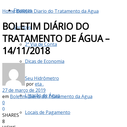
Finanças
Home
Boletim Diario do Tratamento da Agua
BOLETIM DIÁRIO DO
Serviços
TRATAMENTO DE ÁGUA –
2ª Via de Conta
14/11/2018
Dicas de Economia
Seu Hidrômetro
por
eta .
27 de março de 2019
Ligação de Água
em
Boletim Diario do Tratamento da Agua
0
0
Locais de Pagamento
SHARES
8