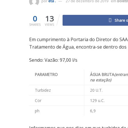
por
eta .
27 de dezembro de 2019
em
Bolet
0
13
Share 
SHARES
VIEWS
Em cumprimento à Portaria do Diretor do SAA
Tratamento de Água, encontra-se dentro dos p
Sendo: Vazão: 97,00 l/s
PARAMETRO
ÁGUA BRUTA
(entra
na estação)
Turbidez
20 U.T.
Cor
129 u.C.
ph
6,9
Informamos que nos dias em que turbidez da á