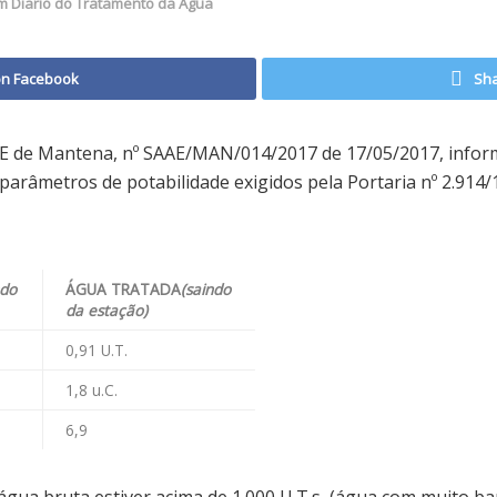
im Diario do Tratamento da Agua
on Facebook
Sha
E de Mantena, nº SAAE/MAN/014/2017 de 17/05/2017, infor
arâmetros de potabilidade exigidos pela Portaria nº 2.914/1
ndo
ÁGUA TRATADA
(saindo
da estação)
0,91 U.T.
1,8 u.C.
6,9
gua bruta estiver acima de 1.000 U.T.s, (água com muito b