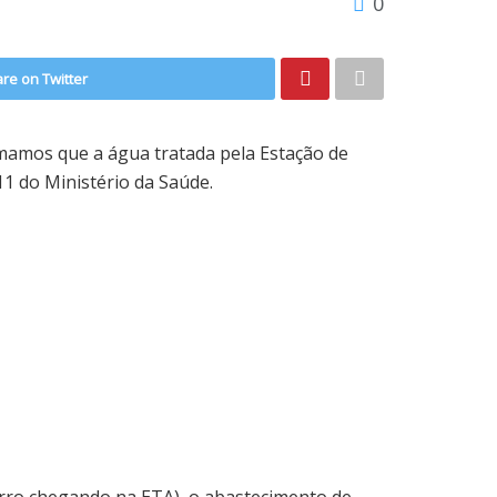
0
re on Twitter
mamos que a água tratada pela Estação de
1 do Ministério da Saúde.
arro chegando na ETA), o abastecimento de