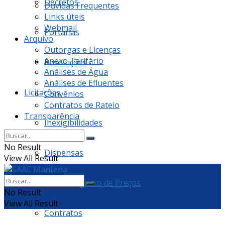
Decretos
Dúvidas Frequentes
Links úteis
Webmail
Portarias
Arquivo
Outorgas e Licenças
Anexo Tarifário
Resoluções
Análises de Água
Análises de Efluentes
Licitações
Convênios
Contratos de Rateio
Transparência
Inexigibilidades
No Result
Dispensas
View All Result
Ata de Registro de Preços
No Result
View All Result
Contratos