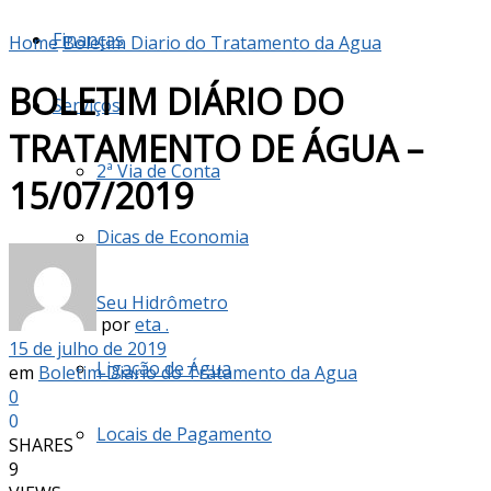
Finanças
Home
Boletim Diario do Tratamento da Agua
BOLETIM DIÁRIO DO
Serviços
TRATAMENTO DE ÁGUA –
2ª Via de Conta
15/07/2019
Dicas de Economia
Seu Hidrômetro
por
eta .
15 de julho de 2019
Ligação de Água
em
Boletim Diario do Tratamento da Agua
0
0
Locais de Pagamento
SHARES
9