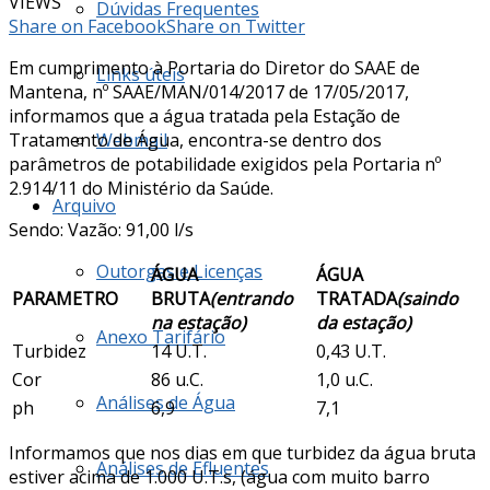
VIEWS
Dúvidas Frequentes
Share on Facebook
Share on Twitter
Em cumprimento à Portaria do Diretor do SAAE de
Links úteis
Mantena, nº SAAE/MAN/014/2017 de 17/05/2017,
informamos que a água tratada pela Estação de
Tratamento de Água, encontra-se dentro dos
Webmail
parâmetros de potabilidade exigidos pela Portaria nº
2.914/11 do Ministério da Saúde.
Arquivo
Sendo: Vazão: 91,00 l/s
Outorgas e Licenças
ÁGUA
ÁGUA
PARAMETRO
BRUTA
(entrando
TRATADA
(saindo
na estação)
da estação)
Anexo Tarifário
Turbidez
14 U.T.
0,43 U.T.
Cor
86 u.C.
1,0 u.C.
Análises de Água
ph
6,9
7,1
Informamos que nos dias em que turbidez da água bruta
Análises de Efluentes
estiver acima de 1.000 U.T.s, (água com muito barro