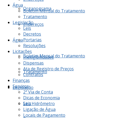
Água
Organograma
Boletim Mensal do Tratamento
Tratamento
Legislação
Endereços
Leis
Decretos
Portarias
Água
Resoluções
Licitações
Boletim Mensal do Tratamento
Inexigibilidades
Dispensas
Ata de Registro de Preços
Tratamento
Contratos
Finanças
Serviços
Legislação
2ª Via de Conta
Dicas de Economia
Leis
Seu Hidrômetro
Ligação de Água
Locais de Pagamento