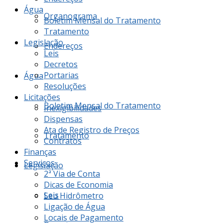
Água
Organograma
Boletim Mensal do Tratamento
Tratamento
Legislação
Endereços
Leis
Decretos
Portarias
Água
Resoluções
Licitações
Boletim Mensal do Tratamento
Inexigibilidades
Dispensas
Ata de Registro de Preços
Tratamento
Contratos
Finanças
Serviços
Legislação
2ª Via de Conta
Dicas de Economia
Leis
Seu Hidrômetro
Ligação de Água
Locais de Pagamento