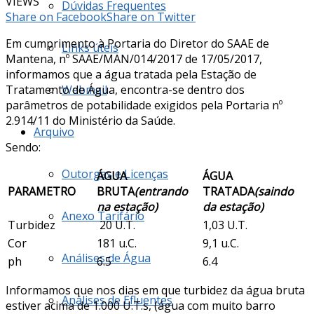
VIEWS
Dúvidas Frequentes
Share on Facebook
Share on Twitter
Em cumprimento à Portaria do Diretor do SAAE de
Links úteis
Mantena, nº SAAE/MAN/014/2017 de 17/05/2017,
informamos que a água tratada pela Estação de
Tratamento de Água, encontra-se dentro dos
Webmail
parâmetros de potabilidade exigidos pela Portaria nº
2.914/11 do Ministério da Saúde.
Arquivo
Sendo:
Outorgas e Licenças
ÁGUA
ÁGUA
PARAMETRO
BRUTA
(entrando
TRATADA
(saindo
na estação)
da estação)
Anexo Tarifário
Turbidez
20 U.T.
1,03 U.T.
Cor
181 u.C.
9,1 u.C.
Análises de Água
ph
6.5
6.4
Informamos que nos dias em que turbidez da água bruta
Análises de Efluentes
estiver acima de 1.000 U.T.s, (água com muito barro