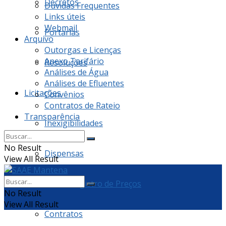
Decretos
Dúvidas Frequentes
Links úteis
Webmail
Portarias
Arquivo
Outorgas e Licenças
Anexo Tarifário
Resoluções
Análises de Água
Análises de Efluentes
Licitações
Convênios
Contratos de Rateio
Transparência
Inexigibilidades
No Result
Dispensas
View All Result
Ata de Registro de Preços
No Result
View All Result
Contratos