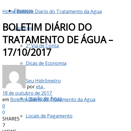
Finanças
Home
Boletim Diario do Tratamento da Agua
BOLETIM DIÁRIO DO
Serviços
TRATAMENTO DE ÁGUA –
2ª Via de Conta
17/10/2017
Dicas de Economia
Seu Hidrômetro
por
eta .
18 de outubro de 2017
Ligação de Água
em
Boletim Diario do Tratamento da Agua
0
0
Locais de Pagamento
SHARES
7