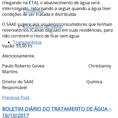
chegando na ETA), o abastecimento de água será
interrompido, retornando a seguir quando a água tiver
Convênios
condições de ser tratada e distribuída.
O SAAE sugere aos usuários/consumidores que tenham
Contratos de Rateio
reservatórios (Caixas dáguas) em suas residências, para
não correrem o risco de ficar sem água.
Transparência
Vazão: 93,00 l/s
Atenciosamente,
Paulo Roberto Govea Christianny
Martins
Diretor do SAAE Química
Responsável
Previous Post
BOLETIM DIÁRIO DO TRATAMENTO DE ÁGUA –
16/10/2017