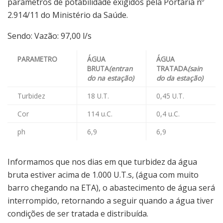
parâmetros de potabilidade exigidos pela Portaria nº
2.914/11 do Ministério da Saúde.
Sendo: Vazão: 97,00 l/s
PARAMETRO
ÁGUA
ÁGUA
BRUTA
(entran
TRATADA
(sain
do na estação)
do da estação)
Turbidez
18 U.T.
0,45 U.T.
Cor
114 u.C.
0,4 u.C.
ph
6,9
6,9
Informamos que nos dias em que turbidez da água
bruta estiver acima de 1.000 U.T.s, (água com muito
barro chegando na ETA), o abastecimento de água será
interrompido, retornando a seguir quando a água tiver
condições de ser tratada e distribuída.